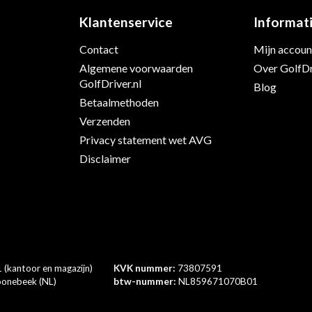
Klantenservice
Informat
Contact
Mijn accoun
s
Algemene voorwaarden
Over GolfDr
GolfDriver.nl
Blog
Betaalmethoden
Verzenden
Privacy statement wet AVG
Disclaimer
 (kantoor en magazijn)
KVK nummer:
73807591
onebeek (NL)
btw-nummer:
NL859671070B01