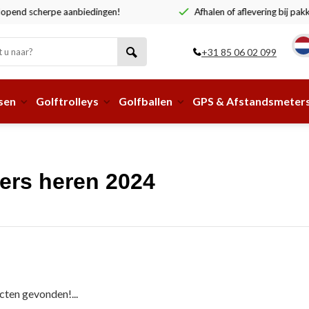
end scherpe aanbiedingen!
Afhalen of aflevering bij pakke
+31 85 06 02 099
sen
Golftrolleys
Golfballen
GPS & Afstandsmeter
ers heren 2024
ten gevonden!...