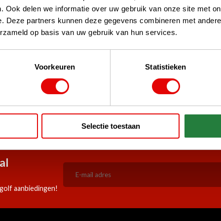
. Ook delen we informatie over uw gebruik van onze site met on
e. Deze partners kunnen deze gegevens combineren met andere i
erzameld op basis van uw gebruik van hun services.
Voorkeuren
Statistieken
stPilot, Google
 woord
5:00 besteld, zelfde werkdag
Doorlopend scherpe aanbiedi
Selectie toestaan
verzonden!
al
golf aanbiedingen!