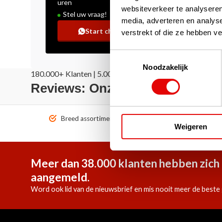
uren
websiteverkeer te analyseren
Stel uw vraag!
media, adverteren en analys
Start chat
verstrekt of die ze hebben v
Toestemmingsselectie
Noodzakelijk
180.000+ Klanten | 5.000+ Reviews | Trusted Shops, Tru
Reviews: Onze klanten aan het
Breed assortiment A-merken!
Vóór 1
Weigeren
Meer dan 38.000 klanten hebben zich 
aangemeld.
Word ook lid van de nieuwsbrief en mis nooit meer de beste 