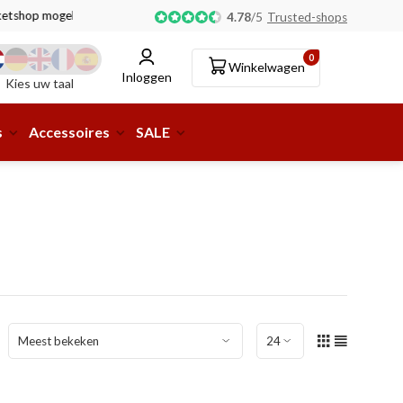
tshop mogelijk!
4.78
/
5
Trusted-shops
0
Winkelwagen
Inloggen
Kies uw taal
s
Accessoires
SALE