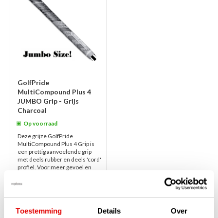
GolfPride
MultiCompound Plus 4
JUMBO Grip - Grijs
Charcoal
Op voorraad
Deze grijze GolfPride
MultiCompound Plus 4 Grip is
een prettig aanvoelende grip
met deels rubber en deels 'cord'
profiel. Voor meer gevoel en
power is...
lees verder
€24,95
€18,95
Toestemming
Details
Over