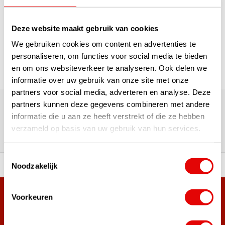
1
Deze website maakt gebruik van cookies
Pagina 1 van 1
We gebruiken cookies om content en advertenties te
personaliseren, om functies voor social media te bieden
en om ons websiteverkeer te analyseren. Ook delen we
informatie over uw gebruik van onze site met onze
partners voor social media, adverteren en analyse. Deze
180.000+ Klanten | 5.000+ Reviews | Trusted Shops, TrustPilot,
Google
partners kunnen deze gegevens combineren met andere
Reviews: Onze klanten aan het
informatie die u aan ze heeft verstrekt of die ze hebben
verzameld op basis van uw gebruik van hun services.
woord
Toestemmingsselectie
Noodzakelijk
ortiment A-merken!
Vóór 15:00 besteld, zel
Voorkeuren
Meer dan 38.000 klanten hebben zich al
aangemeld.