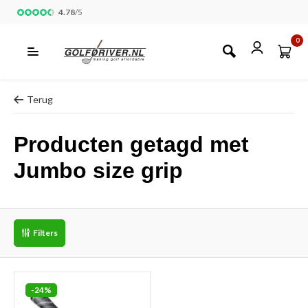
4.78
/
5
0
Terug
Producten getagd met
Jumbo size grip
Filters
-24%