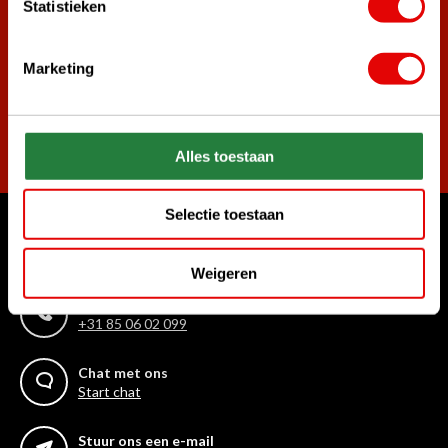
Word ook lid van de nieuwsbrief en mis nooit meer de beste
Statistieken
golf aanbiedingen!
Marketing
Abonneer
Alles toestaan
Selectie toestaan
Waar kunnen we u mee helpen?
Klantenservice:
Weigeren
Bel ons gerust
+31 85 06 02 099
Chat met ons
Start chat
Stuur ons een e-mail