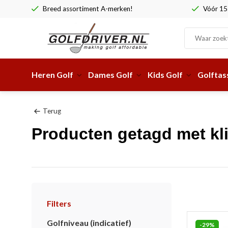
Breed assortiment A-merken!
Vóór 15:
Heren Golf
Dames Golf
Kids Golf
Golftas
Terug
Producten getagd met kl
Filters
Golfniveau (indicatief)
-29%