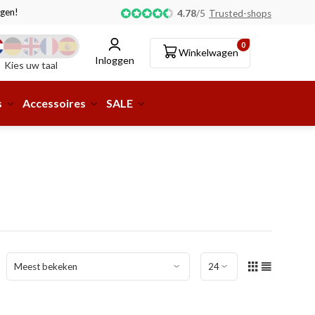
gen!
Afhalen of aflevering bij pakketshop mogelijk!
4.78
/
5
Trusted-shops
0
Winkelwagen
Inloggen
Kies uw taal
s
Accessoires
SALE