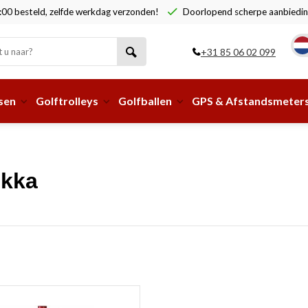
00 besteld, zelfde werkdag verzonden!
Doorlopend scherpe aanbiedin
+31 85 06 02 099
sen
Golftrolleys
Golfballen
GPS & Afstandsmeter
ikka