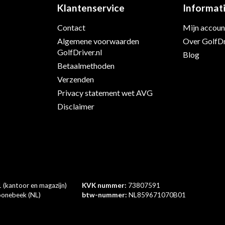
Klantenservice
Informat
Contact
Mijn accoun
s
Algemene voorwaarden
Over GolfDr
GolfDriver.nl
Blog
Betaalmethoden
Verzenden
Privacy statement wet AVG
Disclaimer
 (kantoor en magazijn)
KVK nummer:
73807591
onebeek (NL)
btw-nummer:
NL859671070B01