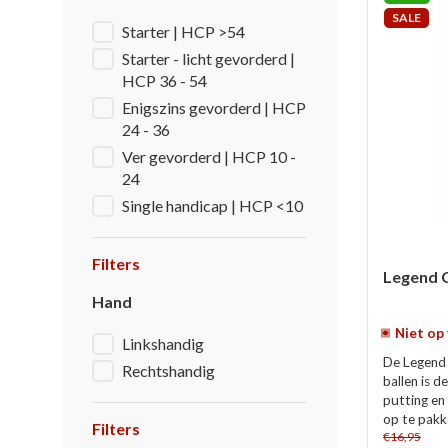
SALE
Starter | HCP >54
Starter - licht gevorderd |
HCP 36 - 54
Enigszins gevorderd | HCP
24 - 36
Ver gevorderd | HCP 10 -
24
Single handicap | HCP <10
Filters
Legend C
Hand
Niet op
Linkshandig
De Legend 
Rechtshandig
ballen is d
putting en 
op te pakke
Filters
€16,95