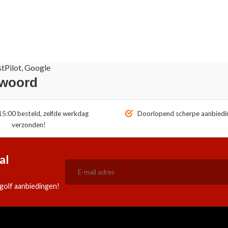
stPilot, Google
 woord
5:00 besteld, zelfde werkdag
Doorlopend scherpe aanbiedi
verzonden!
al
golf aanbiedingen!