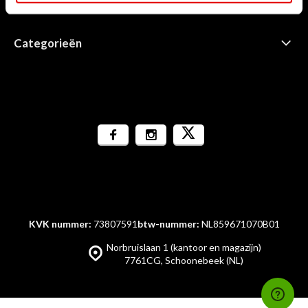
Informatie
Categorieën
KVK nummer:
73807591
btw-nummer:
NL859671070B01
Norbruislaan 1 (kantoor en magazijn)
7761CG, Schoonebeek (NL)