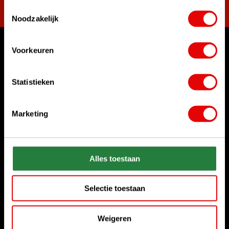
Toestemmingsselectie
Noodzakelijk
Voorkeuren
Waar kunnen we u mee helpen?
Klantenservice:
Statistieken
Bel ons gerust
+31 85 06 02 099
Marketing
Chat met ons
Start chat
Stuur ons een e-mail
Alles toestaan
sales@golfdriver.nl
Selectie toestaan
Klantenservice
Weigeren