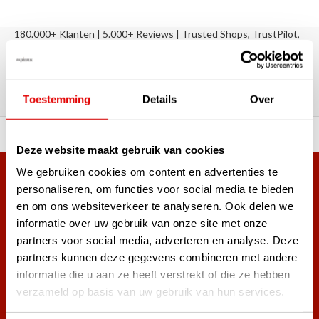
180.000+ Klanten | 5.000+ Reviews | Trusted Shops, TrustPilot,
Google
Reviews: Onze klanten aan het
woord
Toestemming
Details
Over
ortiment A-merken!
Vóór 15:00 besteld, zel
Deze website maakt gebruik van cookies
We gebruiken cookies om content en advertenties te
Meer dan 38.000 klanten hebben zich al
personaliseren, om functies voor social media te bieden
aangemeld.
en om ons websiteverkeer te analyseren. Ook delen we
Word ook lid van de nieuwsbrief en mis nooit meer de beste
informatie over uw gebruik van onze site met onze
golf aanbiedingen!
partners voor social media, adverteren en analyse. Deze
partners kunnen deze gegevens combineren met andere
informatie die u aan ze heeft verstrekt of die ze hebben
verzameld op basis van uw gebruik van hun services.
Abonneer