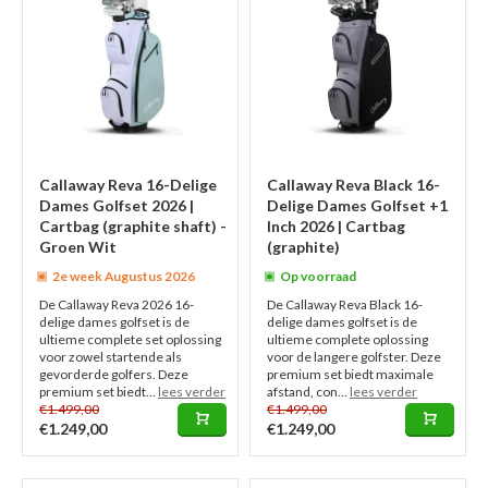
Callaway Reva 16-Delige
Callaway Reva Black 16-
Dames Golfset 2026 |
Delige Dames Golfset +1
Cartbag (graphite shaft) -
Inch 2026 | Cartbag
Groen Wit
(graphite)
2e week Augustus 2026
Op voorraad
De Callaway Reva 2026 16-
De Callaway Reva Black 16-
delige dames golfset is de
delige dames golfset is de
ultieme complete set oplossing
ultieme complete oplossing
voor zowel startende als
voor de langere golfster. Deze
gevorderde golfers. Deze
premium set biedt maximale
premium set biedt...
lees verder
afstand, con...
lees verder
€1.499,00
€1.499,00
€1.249,00
€1.249,00