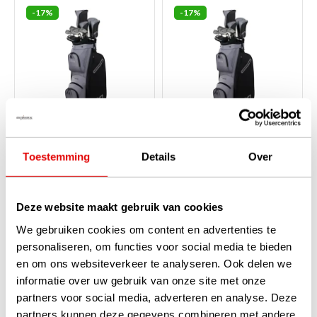
-17%
-17%
Callaway Reva Black 16-
Callaway Reva Black 16-
Toestemming
Details
Over
Delige Dames Golfset |
Delige Dames Golfset |
Cartbag (graphite shaft) -
Cartbag (graphite shaft)
LINKS
Op voorraad
Deze website maakt gebruik van cookies
Op voorraad
De Callaway Reva Black 16-
delige dames golfset is de
We gebruiken cookies om content en advertenties te
Deze LINKSHANDIGE Callaway
ultieme complete oplossing
Reva Black 16-delige dames
personaliseren, om functies voor social media te bieden
voor de langere golfster. Deze
golfset is de ultieme complete
premium set biedt maximale
en om ons websiteverkeer te analyseren. Ook delen we
golfset voor dames. Deze
afstand, con...
lees verder
premium set biedt maximale
informatie over uw gebruik van onze site met onze
afstand, cons...
lees verder
partners voor social media, adverteren en analyse. Deze
€1.499,00
€1.499,00
€1.249,00
€1.249,00
partners kunnen deze gegevens combineren met andere