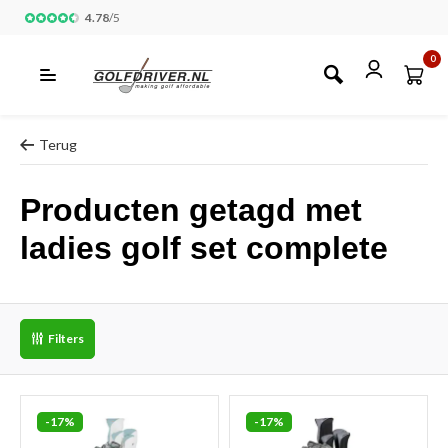
4.78
/
5
0
Terug
Producten getagd met
ladies golf set complete
Filters
-17%
-17%