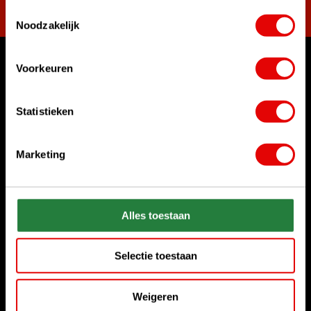
Toestemmingsselectie
Noodzakelijk
Voorkeuren
Waar kunnen we u mee helpen?
Klantenservice:
Statistieken
Bel ons gerust
+31 85 06 02 099
Marketing
Chat met ons
Start chat
Stuur ons een e-mail
Alles toestaan
sales@golfdriver.nl
Selectie toestaan
Klantenservice
Weigeren