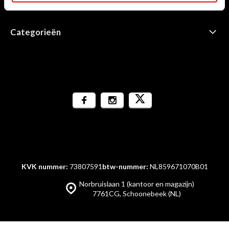
Informatie
Categorieën
KVK nummer:
73807591
btw-nummer:
NL859671070B01
Norbruislaan 1 (kantoor en magazijn)
7761CG, Schoonebeek (NL)