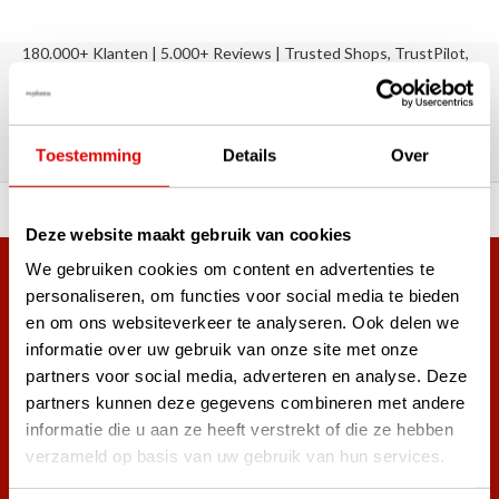
180.000+ Klanten | 5.000+ Reviews | Trusted Shops, TrustPilot,
Google
Reviews: Onze klanten aan het
woord
Toestemming
Details
Over
ortiment A-merken!
Vóór 15:00 besteld, zel
Deze website maakt gebruik van cookies
We gebruiken cookies om content en advertenties te
Meer dan 38.000 klanten hebben zich al
personaliseren, om functies voor social media te bieden
aangemeld.
en om ons websiteverkeer te analyseren. Ook delen we
Word ook lid van de nieuwsbrief en mis nooit meer de beste
informatie over uw gebruik van onze site met onze
golf aanbiedingen!
partners voor social media, adverteren en analyse. Deze
partners kunnen deze gegevens combineren met andere
informatie die u aan ze heeft verstrekt of die ze hebben
verzameld op basis van uw gebruik van hun services.
Abonneer