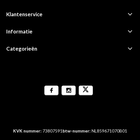
Klantenservice
Informatie
Categorieën
KVK nummer:
73807591
btw-nummer:
NL859671070B01