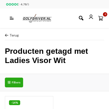
4.78
/
5
0
Terug
Producten getagd met
Ladies Visor Wit
Filters
-14%