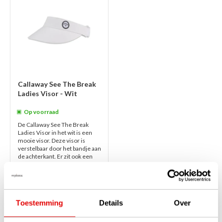
Callaway See The Break
Ladies Visor - Wit
Op voorraad
De Callaway See The Break
Ladies Visor in het wit is een
mooie visor. Deze visor is
verstelbaar door het bandje aan
de achterkant. Er zit ook een
zwe...
lees verder
€30,00
€25,95
Toestemming
Details
Over
1