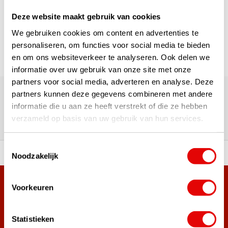
Deze website maakt gebruik van cookies
Pagina 1 van 1
We gebruiken cookies om content en advertenties te
personaliseren, om functies voor social media te bieden
en om ons websiteverkeer te analyseren. Ook delen we
informatie over uw gebruik van onze site met onze
180.000+ Klanten | 5.000+ Reviews | Trusted Shops, TrustPilot,
partners voor social media, adverteren en analyse. Deze
Google
partners kunnen deze gegevens combineren met andere
Reviews: Onze klanten aan het
informatie die u aan ze heeft verstrekt of die ze hebben
verzameld op basis van uw gebruik van hun services.
woord
Toestemmingsselectie
ortiment A-merken!
Vóór 15:00 besteld, zel
Noodzakelijk
Meer dan 38.000 klanten hebben zich al
Voorkeuren
aangemeld.
Word ook lid van de nieuwsbrief en mis nooit meer de beste
Statistieken
golf aanbiedingen!