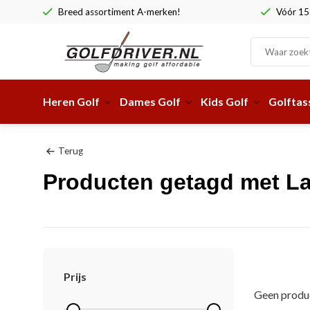
Breed assortiment A-merken!
Vóór 15:
Heren Golf
Dames Golf
Kids Golf
Golftas
Terug
Producten getagd met L
Prijs
Geen produc