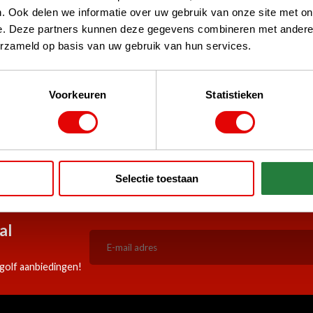
. Ook delen we informatie over uw gebruik van onze site met on
e. Deze partners kunnen deze gegevens combineren met andere i
erzameld op basis van uw gebruik van hun services.
Voorkeuren
Statistieken
stPilot, Google
 woord
5:00 besteld, zelfde werkdag
Doorlopend scherpe aanbiedi
Selectie toestaan
verzonden!
al
golf aanbiedingen!