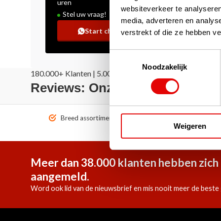
uren
websiteverkeer te analyseren
Stel uw vraag!
media, adverteren en analys
Start chat
verstrekt of die ze hebben v
Toestemmingsselectie
Noodzakelijk
180.000+ Klanten | 5.000+ Reviews | Trusted Shops, Tru
Reviews: Onze klanten aan het
Breed assortiment A-merken!
Vóór 1
Weigeren
Meer dan 38.000 klanten hebben zich 
aangemeld.
Word ook lid van de nieuwsbrief en mis nooit meer de beste 