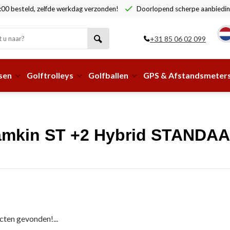
00 besteld, zelfde werkdag verzonden!
Doorlopend scherpe aanbiedin
+31 85 06 02 099
sen
Golftrolleys
Golfballen
GPS & Afstandsmeter
amkin ST +2 Hybrid STANDAAR
ten gevonden!...