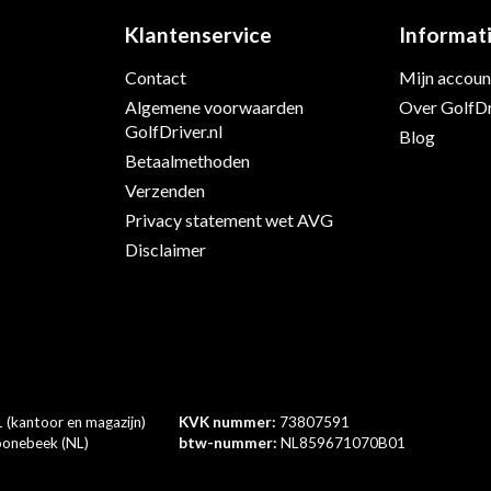
Klantenservice
Informat
Contact
Mijn accoun
s
Algemene voorwaarden
Over GolfDr
GolfDriver.nl
Blog
Betaalmethoden
Verzenden
Privacy statement wet AVG
Disclaimer
 (kantoor en magazijn)
KVK nummer:
73807591
onebeek (NL)
btw-nummer:
NL859671070B01