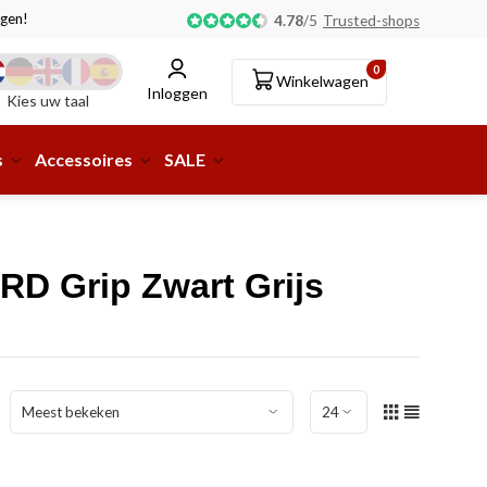
gen!
Afhalen of aflevering bij pakketshop mogelijk!
4.78
/
5
Trusted-shops
0
Winkelwagen
Inloggen
Kies uw taal
s
Accessoires
SALE
D Grip Zwart Grijs