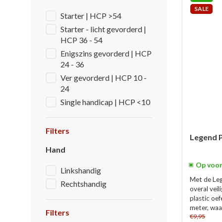
SALE
Starter | HCP >54
Starter - licht gevorderd |
HCP 36 - 54
Enigszins gevorderd | HCP
24 - 36
Ver gevorderd | HCP 10 -
24
Single handicap | HCP <10
Filters
Legend P
Hand
Op voor
Linkshandig
Met de Leg
Rechtshandig
overal veil
plastic oe
meter, waar
Filters
€9,95