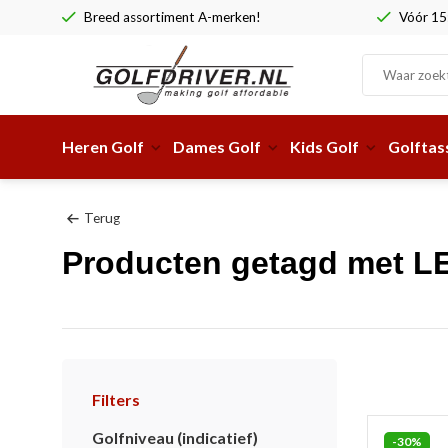
Breed assortiment A-merken!
Vóór 15:
Heren Golf
Dames Golf
Kids Golf
Golftas
Terug
Producten getagd met L
Filters
Golfniveau (indicatief)
-30%