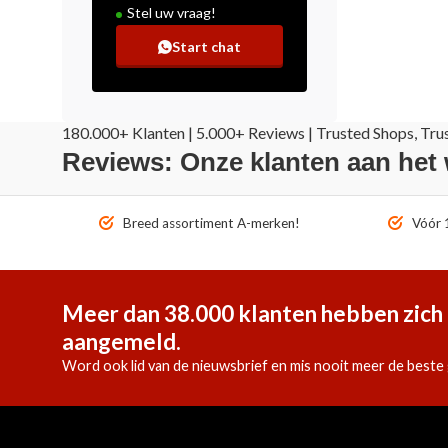
Stel uw vraag!
Start chat
180.000+ Klanten | 5.000+ Reviews | Trusted Shops, Tru
Reviews: Onze klanten aan het
Breed assortiment A-merken!
Vóór 1
Meer dan 38.000 klanten hebben zich 
aangemeld.
Word ook lid van de nieuwsbrief en mis nooit meer de beste 