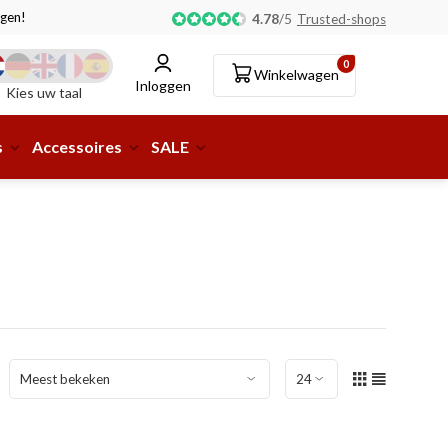
gen!
Afhalen of aflevering bij pakketshop mogelijk!
4.78
/
5
Trusted-shops
0
Winkelwagen
Inloggen
Kies uw taal
s
Accessoires
SALE