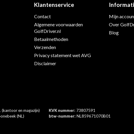
Klantenservice
Informat
Contact
Mijn accoun
Algemene voorwaarden
Over GolfDr
s
GolfDriver.nl
Blog
Betaalmethoden
Verzenden
Privacy statement wet AVG
Disclaimer
 (kantoor en magazijn)
KVK nummer:
73807591
onebeek (NL)
btw-nummer:
NL859671070B01