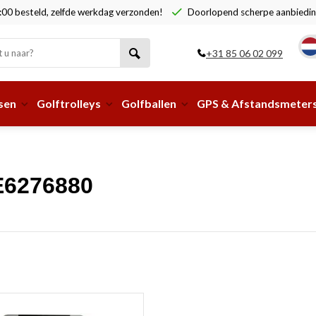
00 besteld, zelfde werkdag verzonden!
Doorlopend scherpe aanbiedin
+31 85 06 02 099
sen
Golftrolleys
Golfballen
GPS & Afstandsmeter
E6276880