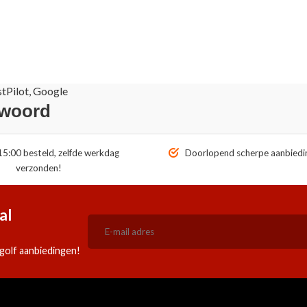
stPilot, Google
 woord
5:00 besteld, zelfde werkdag
Doorlopend scherpe aanbiedi
verzonden!
al
golf aanbiedingen!