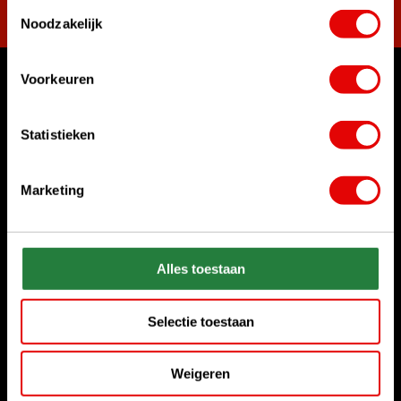
Toestemmingsselectie
Noodzakelijk
Voorkeuren
Waar kunnen we u mee helpen?
Bel ons gerust
Statistieken
+31 85 06 02 099
Marketing
Chat met ons
Start chat
Stuur ons een e-mail
Alles toestaan
sales@golfdriver.nl
Selectie toestaan
Klantenservice
Weigeren
Informatie