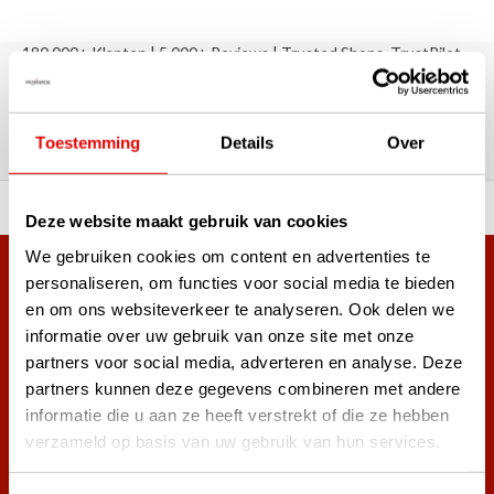
180.000+ Klanten | 5.000+ Reviews | Trusted Shops, TrustPilot,
Google
Reviews: Onze klanten aan het
woord
Toestemming
Details
Over
ortiment A-merken!
Vóór 15:00 besteld, zel
Deze website maakt gebruik van cookies
We gebruiken cookies om content en advertenties te
Meer dan 38.000 klanten hebben zich al
personaliseren, om functies voor social media te bieden
en om ons websiteverkeer te analyseren. Ook delen we
aangemeld.
informatie over uw gebruik van onze site met onze
Word ook lid van de nieuwsbrief en mis nooit meer de beste
partners voor social media, adverteren en analyse. Deze
golf aanbiedingen!
partners kunnen deze gegevens combineren met andere
informatie die u aan ze heeft verstrekt of die ze hebben
verzameld op basis van uw gebruik van hun services.
Abonneer