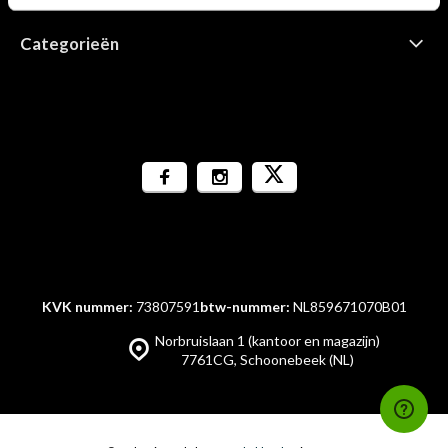
Categorieën
KVK nummer:
73807591
btw-nummer:
NL859671070B01
Norbruislaan 1 (kantoor en magazijn)
7761CG, Schoonebeek (NL)