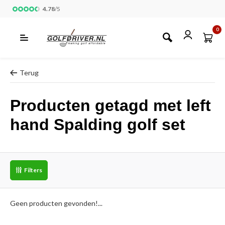
4.78
/
5
0
Terug
Producten getagd met left
hand Spalding golf set
Filters
Geen producten gevonden!...