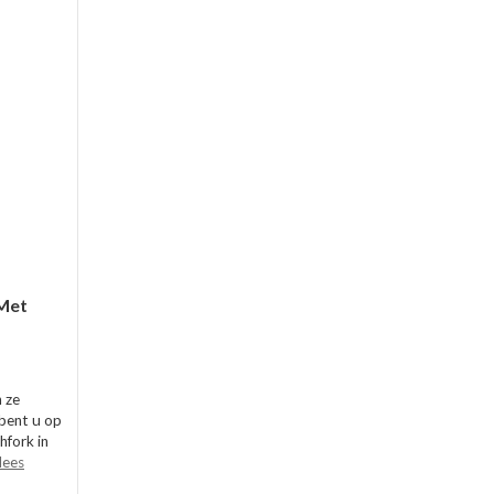
 Met
 ze
bent u op
hfork in
lees