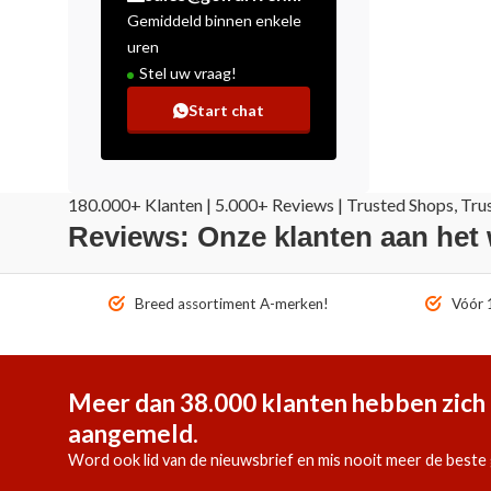
Gemiddeld binnen enkele
uren
Stel uw vraag!
Start chat
180.000+ Klanten | 5.000+ Reviews | Trusted Shops, Tru
Reviews: Onze klanten aan het
Breed assortiment A-merken!
Vóór 1
Meer dan 38.000 klanten hebben zich 
aangemeld.
Word ook lid van de nieuwsbrief en mis nooit meer de beste 