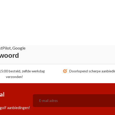
stPilot, Google
 woord
5:00 besteld, zelfde werkdag
Doorlopend scherpe aanbiedi
verzonden!
al
golf aanbiedingen!