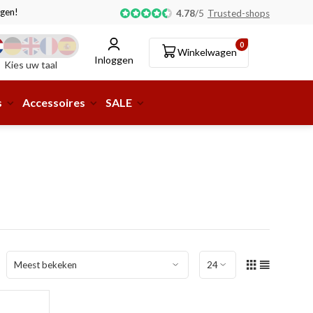
gen!
Afhalen of aflevering bij pakketshop mogelijk!
4.78
/
5
Trusted-shops
0
Winkelwagen
Inloggen
Kies uw taal
s
Accessoires
SALE