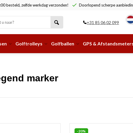
00 besteld, zelfde werkdag verzonden!
Doorlopend scherpe aanbiedin
+31 85 06 02 099
sen
Golftrolleys
Golfballen
GPS & Afstandsmeter
egend marker
-20%