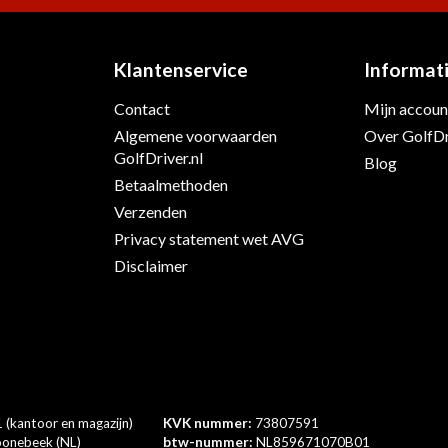
Klantenservice
Informat
Contact
Mijn accoun
Algemene voorwaarden
Over GolfDr
s
GolfDriver.nl
Blog
Betaalmethoden
Verzenden
Privacy statement wet AVG
Disclaimer
 (kantoor en magazijn)
KVK nummer:
73807591
onebeek (NL)
btw-nummer:
NL859671070B01