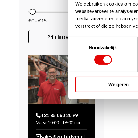
We gebruiken cookies om cont
websiteverkeer te analyseren
media, adverteren en analys
€0 - €15
verstrekt of die ze hebben v
Prijs instellen
Toestemmingsselectie
Noodzakelijk
Weigeren
+31 85 060 20 99
Ma-vr 10:00 - 16:00 uur
sales@golfdriver.nl