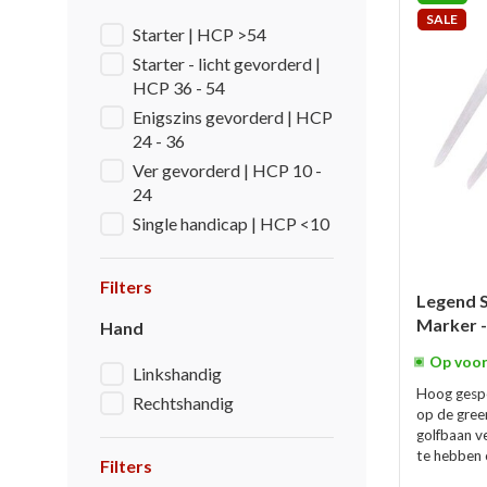
SALE
Starter | HCP >54
Starter - licht gevorderd |
HCP 36 - 54
Enigszins gevorderd | HCP
24 - 36
Ver gevorderd | HCP 10 -
24
Single handicap | HCP <10
Filters
Legend S
Marker 
Hand
Op voor
Linkshandig
Hoog gespe
Rechtshandig
op de gree
golfbaan ve
te hebben 
Filters