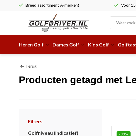
Breed assortiment A-merken!
Vóór 15:
Heren Golf
Dames Golf
Kids Golf
Golftas
Terug
Producten getagd met L
Filters
Golfniveau (indicatief)
-33%