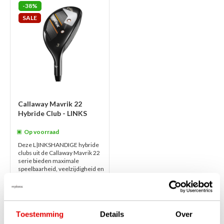
-38%
SALE
Callaway Mavrik 22
Hybride Club - LINKS
Op voorraad
Deze L|INKSHANDIGE hybride
clubs uit de Callaway Mavrik 22
serie bieden maximale
speelbaarheid, veelzijdigheid en
vergevingsgezindheid. Extreem
kracht...
lees verder
€249,00
€155,00
Toestemming
Details
Over