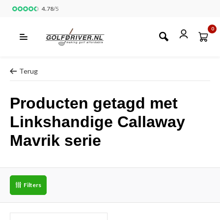
4.78
/
5
0
Terug
Producten getagd met
Linkshandige Callaway
Mavrik serie
Filters