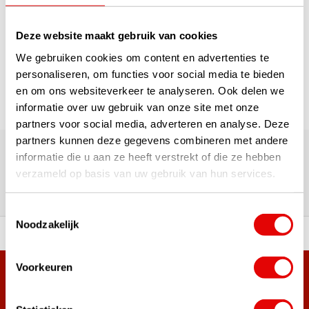
1
Deze website maakt gebruik van cookies
Pagina 1 van 1
We gebruiken cookies om content en advertenties te
personaliseren, om functies voor social media te bieden
en om ons websiteverkeer te analyseren. Ook delen we
informatie over uw gebruik van onze site met onze
partners voor social media, adverteren en analyse. Deze
180.000+ Klanten | 5.000+ Reviews | Trusted Shops, TrustPilot,
partners kunnen deze gegevens combineren met andere
Google
informatie die u aan ze heeft verstrekt of die ze hebben
Reviews: Onze klanten aan het
verzameld op basis van uw gebruik van hun services.
woord
Toestemmingsselectie
Noodzakelijk
ortiment A-merken!
Vóór 15:00 besteld, zel
Voorkeuren
Meer dan 38.000 klanten hebben zich al
aangemeld.