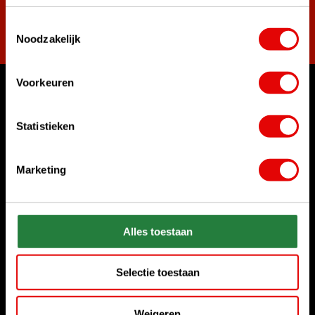
Toestemmingsselectie
Abonneer
Noodzakelijk
Voorkeuren
Waar kunnen we u mee helpen?
Klantenservice:
Statistieken
Bel ons gerust
+31 85 06 02 099
Marketing
Chat met ons
Start chat
Alles toestaan
Stuur ons een e-mail
sales@golfdriver.nl
Selectie toestaan
Klantenservice
Weigeren