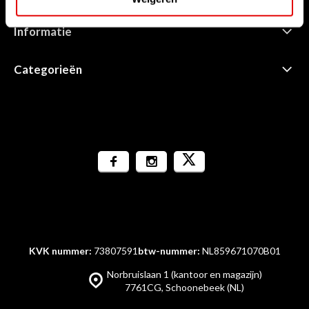
Informatie
Categorieën
KVK nummer:
73807591
btw-nummer:
NL859671070B01
Norbruislaan 1 (kantoor en magazijn)
7761CG, Schoonebeek (NL)