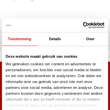
180.000+ Klanten | 5.000+ Reviews | Trusted Shops, TrustPilot,
Google
Reviews: Onze klanten aan het
Toestemming
Details
Over
woord
ortiment A-merken!
Vóór 15:00 besteld, zel
Deze website maakt gebruik van cookies
We gebruiken cookies om content en advertenties te
personaliseren, om functies voor social media te bieden
Meer dan 38.000 klanten hebben zich al
en om ons websiteverkeer te analyseren. Ook delen we
aangemeld.
informatie over uw gebruik van onze site met onze
Word ook lid van de nieuwsbrief en mis nooit meer de beste
partners voor social media, adverteren en analyse. Deze
golf aanbiedingen!
partners kunnen deze gegevens combineren met andere
informatie die u aan ze heeft verstrekt of die ze hebben
verzameld op basis van uw gebruik van hun services.