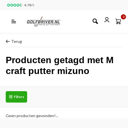
4.78
/
5
0
Terug
Producten getagd met M
craft putter mizuno
Filters
Geen producten gevonden!...