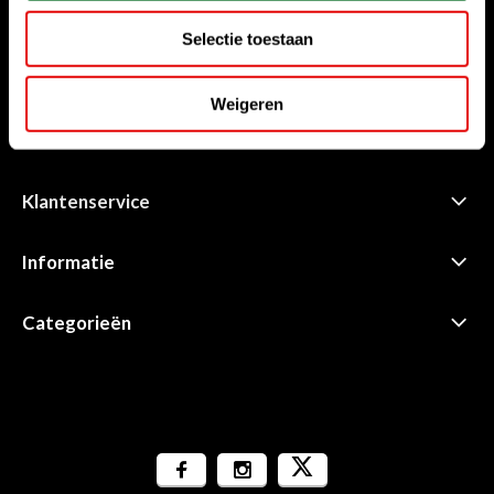
Chat met ons
Start chat
Selectie toestaan
Stuur ons een e-mail
Weigeren
sales@golfdriver.nl
Klantenservice
Informatie
Categorieën