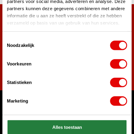
partners voor social media, adverteren en analyse. Deze
partners kunnen deze gegevens combineren met andere
informatie die u aan ze heeft verstrekt of die ze hebben
Meer dan 38.000 klanten hebben zich al
verzameld op basis van uw gebruik van hun services.
aangemeld.
Word ook lid van de nieuwsbrief en mis nooit meer de beste
golf aanbiedingen!
Toestemmingsselectie
Noodzakelijk
Voorkeuren
Abonneer
Statistieken
Marketing
Waar kunnen we u mee helpen?
Bel ons gerust
+31 85 06 02 099
Alles toestaan