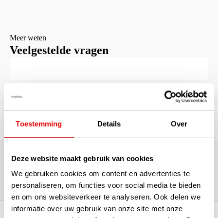
Meer weten
Veelgestelde vragen
Toestemming
Details
Over
180.000+ Klanten | 5.000+ Reviews | Trusted Shops, TrustPilot,
Google
Deze website maakt gebruik van cookies
Reviews: Onze klanten aan het
We gebruiken cookies om content en advertenties te
woord
personaliseren, om functies voor social media te bieden
en om ons websiteverkeer te analyseren. Ook delen we
informatie over uw gebruik van onze site met onze
ortiment A-merken!
Vóór 15:00 besteld, zel