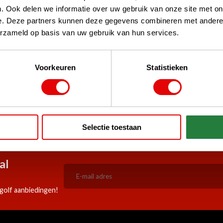
. Ook delen we informatie over uw gebruik van onze site met on
e. Deze partners kunnen deze gegevens combineren met andere i
erzameld op basis van uw gebruik van hun services.
Voorkeuren
Statistieken
stPilot, Google
 woord
5:00 besteld, zelfde werkdag
Doorlopend scherpe aanbiedi
Selectie toestaan
verzonden!
al
golf aanbiedingen!