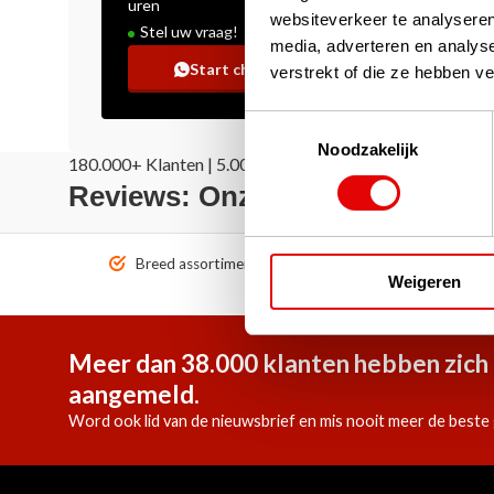
uren
websiteverkeer te analyseren
Stel uw vraag!
media, adverteren en analys
Start chat
verstrekt of die ze hebben v
Toestemmingsselectie
Noodzakelijk
180.000+ Klanten | 5.000+ Reviews | Trusted Shops, Tru
Reviews: Onze klanten aan het
Breed assortiment A-merken!
Vóór 1
Weigeren
Meer dan 38.000 klanten hebben zich 
aangemeld.
Word ook lid van de nieuwsbrief en mis nooit meer de beste 