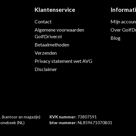
Klantenservice
Informat
Contact
Mijn accoun
s
Algemene voorwaarden
Over GolfDr
GolfDriver.nl
Blog
Betaalmethoden
Verzenden
Privacy statement wet AVG
Disclaimer
 (kantoor en magazijn)
KVK nummer:
73807591
onebeek (NL)
btw-nummer:
NL859671070B01