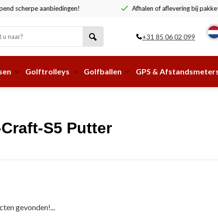
end scherpe aanbiedingen!
Afhalen of aflevering bij pakke
+31 85 06 02 099
sen
Golftrolleys
Golfballen
GPS & Afstandsmeter
Craft-S5 Putter
ten gevonden!...