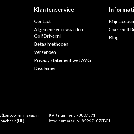
Klantenservice
Informat
Contact
Mijn accoun
s
Algemene voorwaarden
Over GolfDr
GolfDriver.nl
Blog
Betaalmethoden
Verzenden
Privacy statement wet AVG
Disclaimer
 (kantoor en magazijn)
KVK nummer:
73807591
onebeek (NL)
btw-nummer:
NL859671070B01