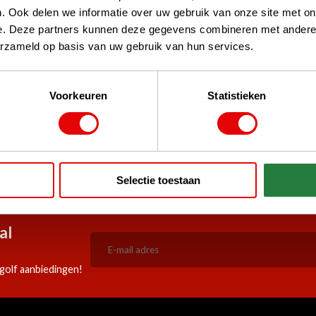
. Ook delen we informatie over uw gebruik van onze site met on
e. Deze partners kunnen deze gegevens combineren met andere i
erzameld op basis van uw gebruik van hun services.
Voorkeuren
Statistieken
stPilot, Google
 woord
5:00 besteld, zelfde werkdag
Doorlopend scherpe aanbiedi
Selectie toestaan
verzonden!
al
golf aanbiedingen!