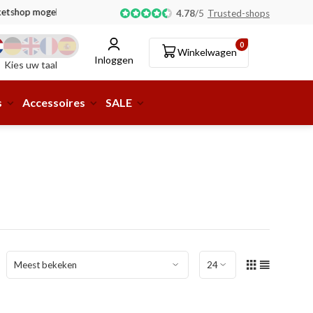
tshop mogelijk!
4.78
/
5
Trusted-shops
0
Winkelwagen
Inloggen
Kies uw taal
s
Accessoires
SALE