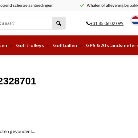
end scherpe aanbiedingen!
Afhalen of aflevering bij pakke
+31 85 06 02 099
sen
Golftrolleys
Golfballen
GPS & Afstandsmeter
2328701
ten gevonden!...