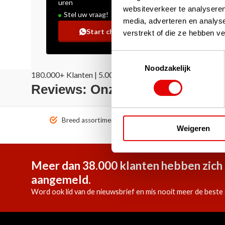
uren
websiteverkeer te analyseren
Stel uw vraag!
media, adverteren en analys
Start chat
verstrekt of die ze hebben v
Toestemmingsselectie
Noodzakelijk
180.000+ Klanten | 5.000+ Reviews | Trusted Shops, Tru
Reviews: Onze klanten aan het
Breed assortiment A-merken!
Vóór 1
Weigeren
Meer dan 38.000 klanten hebben zich 
aangemeld.
Word ook lid van de nieuwsbrief en mis nooit meer de beste 