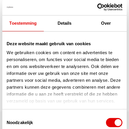
Op voorraad
Als 'hard-hitter' op zoek naar
een nieuwe graphite shaft voor
uw Mizuno driver? Dan is deze
Toestemming
Details
Over
MC KuroKage Silver Dual-Core
TiNi 60 shaft, verlijmd aan e...
lees verder
€199,00
Deze website maakt gebruik van cookies
€129,00
We gebruiken cookies om content en advertenties te
personaliseren, om functies voor social media te bieden
en om ons websiteverkeer te analyseren. Ook delen we
1
informatie over uw gebruik van onze site met onze
Pagina 1 van 1
partners voor social media, adverteren en analyse. Deze
partners kunnen deze gegevens combineren met andere
informatie die u aan ze heeft verstrekt of die ze hebben
verzameld op basis van uw gebruik van hun services.
180.000+ Klanten | 5.000+ Reviews | Trusted Shops, TrustPilot,
Toestemmingsselectie
Google
Noodzakelijk
Reviews: Onze klanten aan het