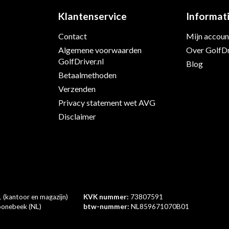
Klantenservice
Informat
Contact
Mijn accoun
Algemene voorwaarden
Over GolfDr
s
GolfDriver.nl
Blog
Betaalmethoden
Verzenden
Privacy statement wet AVG
Disclaimer
 (kantoor en magazijn)
KVK nummer:
73807591
onebeek (NL)
btw-nummer:
NL859671070B01