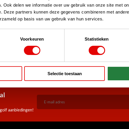
. Ook delen we informatie over uw gebruik van onze site met on
e. Deze partners kunnen deze gegevens combineren met andere i
erzameld op basis van uw gebruik van hun services.
Voorkeuren
Statistieken
stPilot, Google
 woord
5:00 besteld, zelfde werkdag
Doorlopend scherpe aanbiedi
Selectie toestaan
verzonden!
al
golf aanbiedingen!