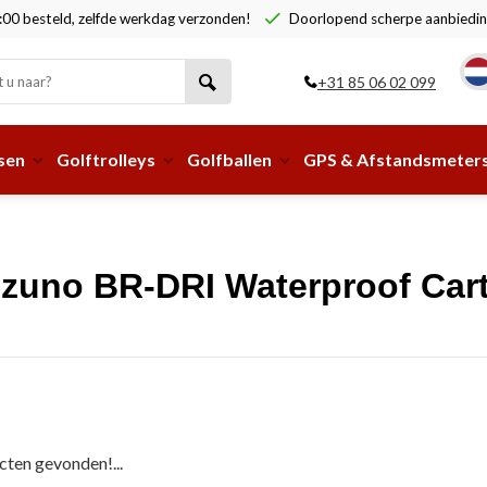
00 besteld, zelfde werkdag verzonden!
Doorlopend scherpe aanbiedin
+31 85 06 02 099
sen
Golftrolleys
Golfballen
GPS & Afstandsmeter
zuno BR-DRI Waterproof Cartb
ten gevonden!...