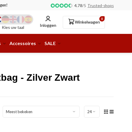
gen!
Afhalen of aflevering bij pakketshop mogelijk!
4.78
/
5
Trusted-shops
0
Winkelwagen
Inloggen
Kies uw taal
s
Accessoires
SALE
ag - Zilver Zwart