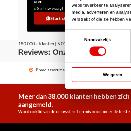
uren
websiteverkeer te analyseren
Stel uw vraag!
media, adverteren en analys
Start chat
verstrekt of die ze hebben v
Toestemmingsselectie
Noodzakelijk
180.000+ Klanten | 5.000+ Reviews | Trusted Shops, Tru
Reviews: Onze klanten aan het
Breed assortiment A-merken!
Vóór 1
Weigeren
Meer dan 38.000 klanten hebben zich 
aangemeld.
Word ook lid van de nieuwsbrief en mis nooit meer de beste 