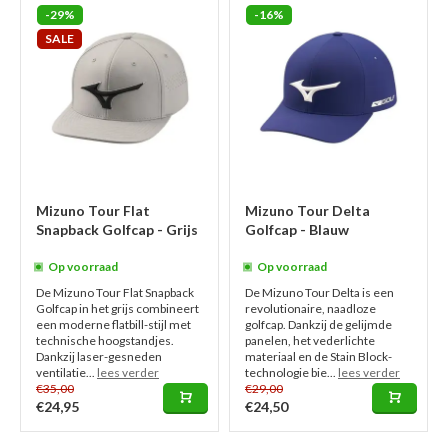
-29%
-16%
SALE
Mizuno Tour Flat
Mizuno Tour Delta
Snapback Golfcap - Grijs
Golfcap - Blauw
Op voorraad
Op voorraad
De Mizuno Tour Flat Snapback
De Mizuno Tour Delta is een
Golfcap in het grijs combineert
revolutionaire, naadloze
een moderne flatbill-stijl met
golfcap. Dankzij de gelijmde
technische hoogstandjes.
panelen, het vederlichte
Dankzij laser-gesneden
materiaal en de Stain Block-
ventilatie...
lees verder
technologie bie...
lees verder
€35,00
€29,00
€24,95
€24,50