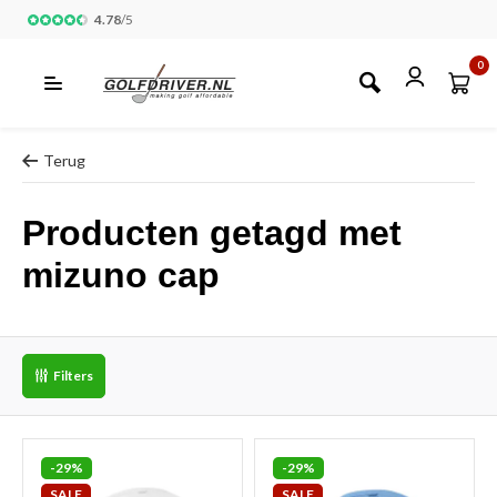
4.78
/
5
0
Terug
Producten getagd met
mizuno cap
Filters
-29%
-29%
SALE
SALE