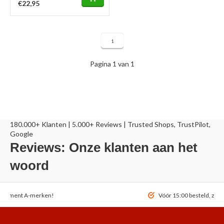
€22,95
1
Pagina 1 van 1
180.000+ Klanten | 5.000+ Reviews | Trusted Shops, TrustPilot,
Google
Reviews: Onze klanten aan het
woord
ortiment A-merken!
Vóór 15:00 besteld, zel