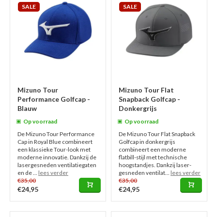
SALE
SALE
Mizuno Tour
Mizuno Tour Flat
Performance Golfcap -
Snapback Golfcap -
Blauw
Donkergrijs
Op voorraad
Op voorraad
De Mizuno Tour Performance
De Mizuno Tour Flat Snapback
Cap in Royal Blue combineert
Golfcap in donkergrijs
een klassieke Tour-look met
combineert een moderne
moderne innovatie. Dankzij de
flatbill-stijl met technische
lasergesneden ventilatiegaten
hoogstandjes. Dankzij laser-
en de ...
lees verder
gesneden ventilat...
lees verder
€35,00
€35,00
€24,95
€24,95