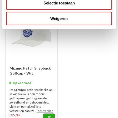
Selectie toestaan
-34%
Weigeren
SALE
Mizuno Patch Snapback
Golfcap - Wit
Op voorraad
De Mizuno Patch Snapback Cap
in wit-blauw is een mooie
golfcap met geïntegreerde
zweetband en gebogen klep.
Licht en gemakkelijk te
verstellen dankzi...
lees verder
€35,00