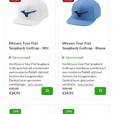
Mizuno Tour Flat
Mizuno Tour Flat
Snapback Golfcap - Wit
Snapback Golfcap - Blauw
Op voorraad
Op voorraad
De Mizuno Tour Flat Snapback
De Mizuno Tour Flat Snapback
Golfcap in het wit combineert
Golfcap in het blauw combineert
een moderne flatbill-stijl met
een moderne flatbill-stijl met
technische hoogstandjes.
technische hoogstandjes.
Dankzij laser-gesneden
Dankzij laser-gesneden
ventilatiega...
lees verder
ventilatie...
lees verder
€35,00
€35,00
€24,95
€24,95
-29%
-29%