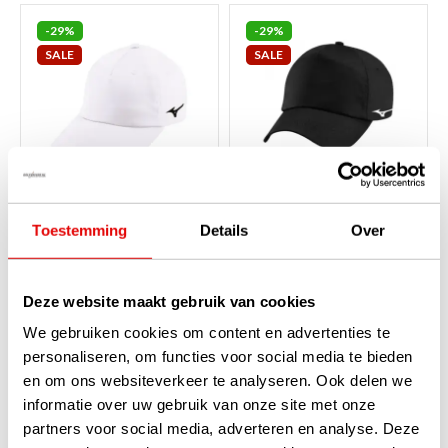
-29%
-29%
SALE
SALE
Mizuno Zunari Team
Mizuno Zunari Team
Toestemming
Details
Over
Golfcap - Wit
Golfcap - Zwart
Op voorraad
Op voorraad
Deze website maakt gebruik van cookies
De Mizuno Zunari Team Golfcap
De Mizuno Zunari Team Golfcap
in stralend wit combineert een
in het zwart combineert een
We gebruiken cookies om content en advertenties te
klassieke look met modern
klassieke look met modern
personaliseren, om functies voor social media te bieden
comfort. Dankzij de elastische
comfort. Dankzij de elastische
hoofdband en de mix van
hoofdband en de mix van
en om ons websiteverkeer te analyseren. Ook delen we
polyeste...
lees verder
polyester e...
lees verder
informatie over uw gebruik van onze site met onze
€35,00
€35,00
€24,95
€24,95
partners voor social media, adverteren en analyse. Deze