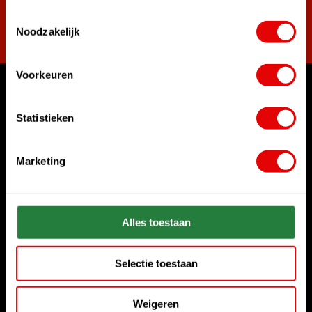
Toestemmingsselectie
Abonneer
Noodzakelijk
Voorkeuren
Waar kunnen we u mee helpen?
Statistieken
Bel ons gerust
+31 85 06 02 099
Marketing
Chat met ons
Start chat
Alles toestaan
Stuur ons een e-mail
sales@golfdriver.nl
Selectie toestaan
Klantenservice
Weigeren