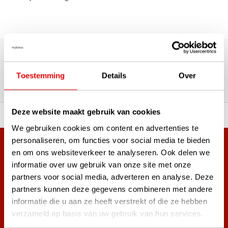
180.000+ Klanten | 5.000+ Reviews | Trusted Shops, TrustPilot,
Google
Reviews: Onze klanten aan het
Toestemming
Details
Over
woord
Deze website maakt gebruik van cookies
ortiment A-merken!
Vóór 15:00 besteld, zel
We gebruiken cookies om content en advertenties te
personaliseren, om functies voor social media te bieden
Meer dan 38.000 klanten hebben zich al
en om ons websiteverkeer te analyseren. Ook delen we
aangemeld.
informatie over uw gebruik van onze site met onze
Word ook lid van de nieuwsbrief en mis nooit meer de beste
partners voor social media, adverteren en analyse. Deze
golf aanbiedingen!
partners kunnen deze gegevens combineren met andere
informatie die u aan ze heeft verstrekt of die ze hebben
verzameld op basis van uw gebruik van hun services.