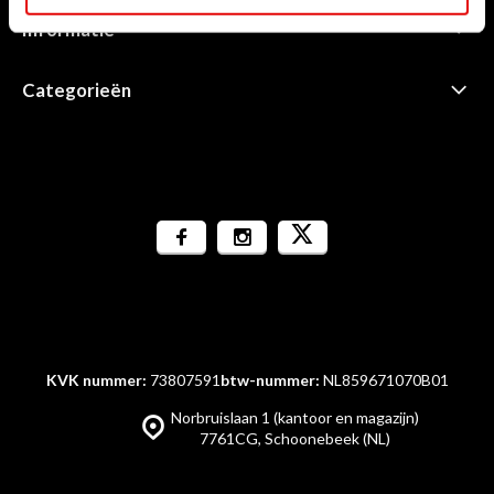
Informatie
Categorieën
KVK nummer:
73807591
btw-nummer:
NL859671070B01
Norbruislaan 1 (kantoor en magazijn)
7761CG, Schoonebeek (NL)