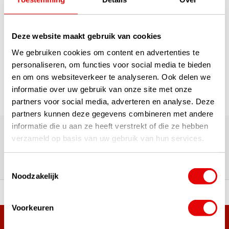
Deze website maakt gebruik van cookies
1
We gebruiken cookies om content en advertenties te
Pagina 1 van 1
personaliseren, om functies voor social media te bieden
en om ons websiteverkeer te analyseren. Ook delen we
informatie over uw gebruik van onze site met onze
partners voor social media, adverteren en analyse. Deze
partners kunnen deze gegevens combineren met andere
180.000+ Klanten | 5.000+ Reviews | Trusted Shops, TrustPilot,
informatie die u aan ze heeft verstrekt of die ze hebben
Google
verzameld op basis van uw gebruik van hun services.
Reviews: Onze klanten aan het
woord
Toestemmingsselectie
Noodzakelijk
ortiment A-merken!
Vóór 15:00 besteld, zel
Voorkeuren
Meer dan 38.000 klanten hebben zich al