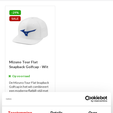
-29%
SALE
Mizuno Tour Flat
Snapback Golfcap - Wit
Op voorraad
De Mizuno Tour Flat Snapback
Golfcap in het wit combineert
een moderne flatbill-stijl met
technische hoogstandjes.
Dankzij laser-gesneden
ventilatiega...
lees verder
€35,00
€24,95
Toestemming
Details
Over