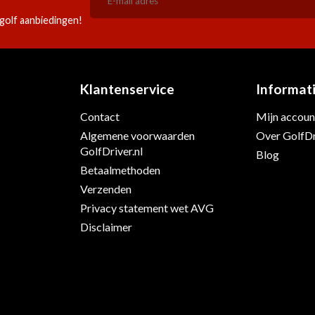
golf aanbiedingen!
Klantenservice
Informat
Contact
Mijn accoun
Algemene voorwaarden
Over GolfDr
s
GolfDriver.nl
Blog
Betaalmethoden
Verzenden
Privacy statement wet AVG
Disclaimer