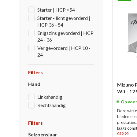
Starter | HCP >54
Starter - licht gevorderd |
HCP 36 - 54
Enigszins gevorderd | HCP
24 - 36
Ver gevorderd | HCP 10 -
24
Filters
Hand
Mizuno P
Wit - 12
Linkshandig
Op voor
Rechtshandig
Deze witte
bieden een
Filters
prestaties
laags const
€59,95
Seizoensjaar