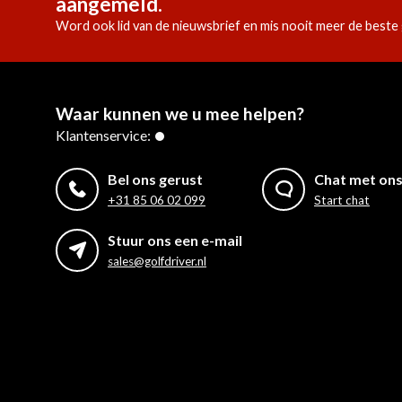
aangemeld.
Word ook lid van de nieuwsbrief en mis nooit meer de beste 
Waar kunnen we u mee helpen?
Klantenservice:
Bel ons gerust
Chat met on
+31 85 06 02 099
Start chat
Stuur ons een e-mail
sales@golfdriver.nl