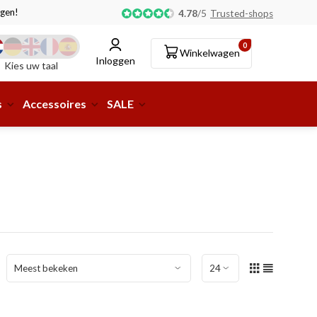
gen!
Afhalen of aflevering bij pakketshop mogelijk!
4.78
/
5
Trusted-shops
0
Winkelwagen
Inloggen
Kies uw taal
s
Accessoires
SALE