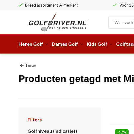
Breed assortiment A-merken!
Vóór 15:
Heren Golf
Dames Golf
Kids Golf
Golftas
Terug
Producten getagd met Mi
Filters
Golfniveau (indicatief)
-17%