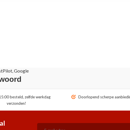
stPilot, Google
 woord
5:00 besteld, zelfde werkdag
Doorlopend scherpe aanbiedi
verzonden!
al