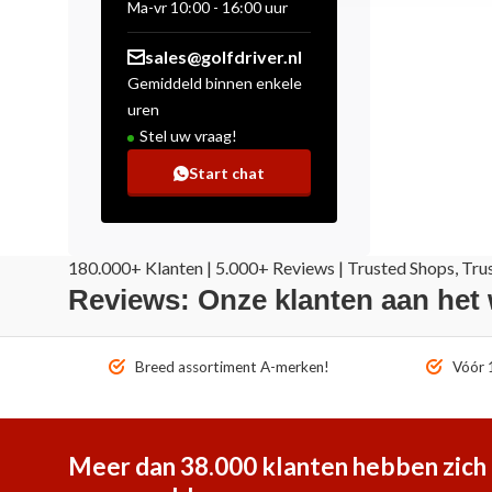
Ma-vr 10:00 - 16:00 uur
sales@golfdriver.nl
Gemiddeld binnen enkele
uren
Stel uw vraag!
Start chat
180.000+ Klanten | 5.000+ Reviews | Trusted Shops, Tru
Reviews: Onze klanten aan het
Breed assortiment A-merken!
Vóór 1
Meer dan 38.000 klanten hebben zich 