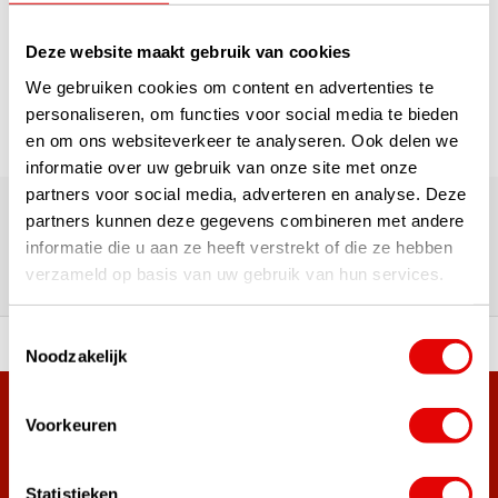
1
Deze website maakt gebruik van cookies
Pagina 1 van 1
We gebruiken cookies om content en advertenties te
personaliseren, om functies voor social media te bieden
en om ons websiteverkeer te analyseren. Ook delen we
informatie over uw gebruik van onze site met onze
180.000+ Klanten | 5.000+ Reviews | Trusted Shops, TrustPilot,
partners voor social media, adverteren en analyse. Deze
Google
partners kunnen deze gegevens combineren met andere
Reviews: Onze klanten aan het
informatie die u aan ze heeft verstrekt of die ze hebben
woord
verzameld op basis van uw gebruik van hun services.
Toestemmingsselectie
ortiment A-merken!
Vóór 15:00 besteld, zel
Noodzakelijk
Meer dan 38.000 klanten hebben zich al
Voorkeuren
aangemeld.
Word ook lid van de nieuwsbrief en mis nooit meer de beste
Statistieken