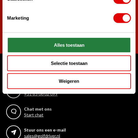
golf aanbiedingen!
Marketing
Abonneer
Alles toestaan
Selectie toestaan
Waar kunnen we u mee helpen?
Klantenservice:
Weigeren
Bel ons gerust
+31 85 06 02 099
Chat met ons
Start chat
Stuur ons een e-mail
sales@golfdriver.nl