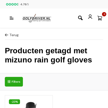
4.78
/
5
0
Terug
Producten getagd met
mizuno rain golf gloves
Filters
-23%