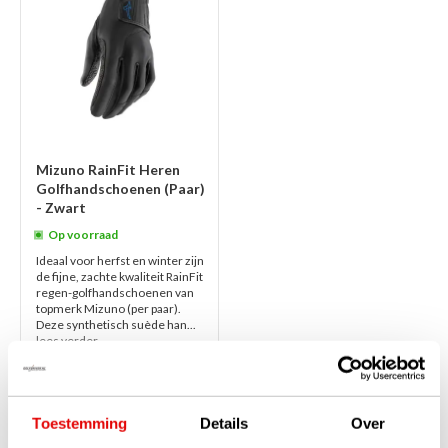
Mizuno RainFit Heren
Golfhandschoenen (Paar)
- Zwart
Op voorraad
Ideaal voor herfst en winter zijn
de fijne, zachte kwaliteit RainFit
regen-golfhandschoenen van
topmerk Mizuno (per paar).
Deze synthetisch suède han...
lees verder
€32,00
€24,50
Toestemming
Details
Over