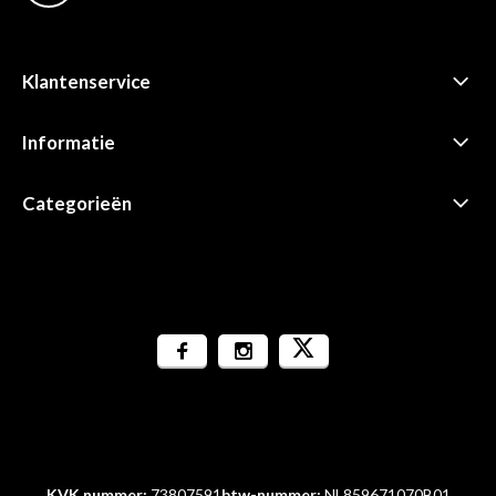
Klantenservice
Informatie
Categorieën
KVK nummer:
73807591
btw-nummer:
NL859671070B01