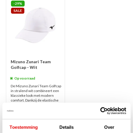
-29%
SALE
Mizuno Zunari Team
Golfcap - Wit
Op voorraad
De Mizuno Zunari Team Golfcap
in stralend wit combineert een
klassieke look met modern
comfort. Dankzij de elastische
hoofdband en de mix van
polyeste...
lees verder
€35,00
€24,95
Toestemming
Details
Over