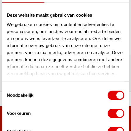
1
Deze website maakt gebruik van cookies
Pagina 1 van 1
We gebruiken cookies om content en advertenties te
personaliseren, om functies voor social media te bieden
en om ons websiteverkeer te analyseren. Ook delen we
informatie over uw gebruik van onze site met onze
partners voor social media, adverteren en analyse. Deze
180.000+ Klanten | 5.000+ Reviews | Trusted Shops, TrustPilot,
partners kunnen deze gegevens combineren met andere
Google
informatie die u aan ze heeft verstrekt of die ze hebben
Reviews: Onze klanten aan het
verzameld op basis van uw gebruik van hun services.
woord
Toestemmingsselectie
Noodzakelijk
ortiment A-merken!
Vóór 15:00 besteld, zel
Voorkeuren
Meer dan 38.000 klanten hebben zich al
aangemeld.