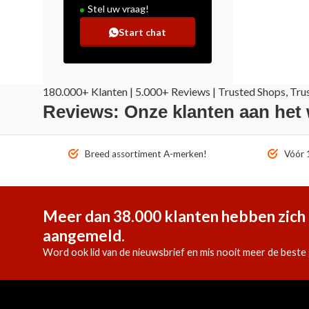
Stel uw vraag!
Start chat
180.000+ Klanten | 5.000+ Reviews | Trusted Shops, Tru
Reviews: Onze klanten aan het
Breed assortiment A-merken!
Vóór 1
Meer dan 38.000 klanten hebben zich 
aangemeld.
Word ook lid van de nieuwsbrief en mis nooit meer de beste 