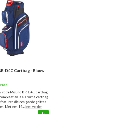
BR-D4C Cartbag - Blauw
raad
w-rode Mizuno BR-D4C cartbag
compleet en is als ruime cartbag
le features die een goede golftas
n. Met een 14...
lees verder