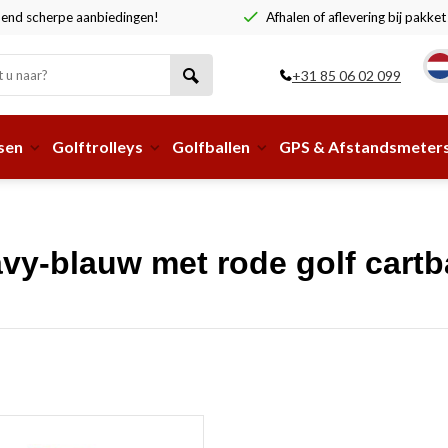
end scherpe aanbiedingen!
Afhalen of aflevering bij pakke
+31 85 06 02 099
sen
Golftrolleys
Golfballen
GPS & Afstandsmeter
vy-blauw met rode golf cart