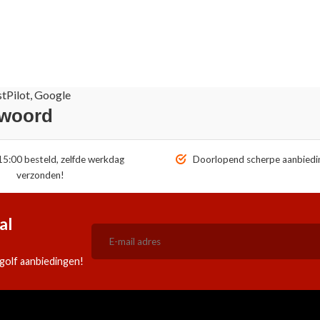
stPilot, Google
 woord
5:00 besteld, zelfde werkdag
Doorlopend scherpe aanbiedi
verzonden!
al
golf aanbiedingen!