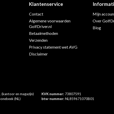
Klantenservice
Informat
Contact
Mijn accoun
s
Algemene voorwaarden
Over GolfDr
GolfDriver.nl
Blog
Betaalmethoden
Verzenden
Privacy statement wet AVG
Disclaimer
 (kantoor en magazijn)
KVK nummer:
73807591
onebeek (NL)
btw-nummer:
NL859671070B01