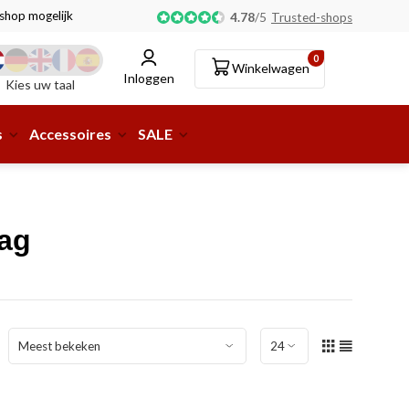
tshop mogelijk!
4.78
/
5
Trusted-shops
0
Winkelwagen
Inloggen
Kies uw taal
s
Accessoires
SALE
bag