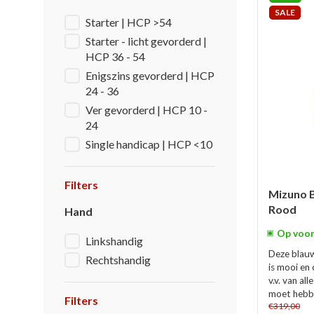
SALE
Starter | HCP >54
Starter - licht gevorderd |
HCP 36 - 54
Enigszins gevorderd | HCP
24 - 36
Ver gevorderd | HCP 10 -
24
Single handicap | HCP <10
Filters
Mizuno 
Rood
Hand
Op voor
Linkshandig
Deze blau
Rechtshandig
is mooi en 
v.v. van al
moet hebbe
Filters
€319,00