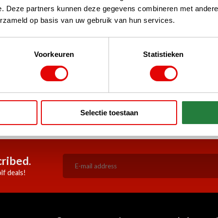
e. Deze partners kunnen deze gegevens combineren met andere i
erzameld op basis van uw gebruik van hun services.
Voorkeuren
Statistieken
rustPilot, Google
say
Selectie toestaan
before 3 pm, shipped the same
Always competitive deals
working day!
ribed.
lf deals!