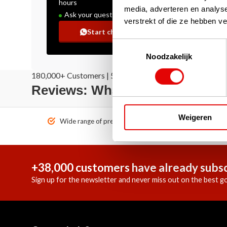
hours
media, adverteren en analys
Ask your question!
verstrekt of die ze hebben v
Start chat
Toestemmingsselectie
Noodzakelijk
180,000+ Customers | 5,000+ Reviews | Trusted Shops, T
Reviews: What our customers 
Weigeren
Wide range of premium brands!
Ordered 
+38,000 customers have already subsc
Sign up for the newsletter and never miss out on the best go