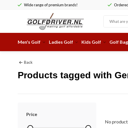
Wide range of premium brands!
Ordered 
Men's Golf
Ladies Golf
Kids Golf
Golf Bag
Back
Products tagged with Ge
Price
No products