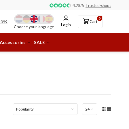
Pick-up or delivery to a parcel shop available!
4.78
/
5
Trusted-shops
0
Cart
 099
Login
Choose your language
Accessories
SALE