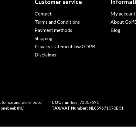
Customer service
Informat
Contact
My account
Terms and Conditions
About GolfD
Payment methods
Blog
Shipping
Privacy statement law GDPR
Disclaimer
1 (office and warehouse)
COC number:
73807591
onebeek (NL)
TAX/VAT Number:
NL859671070B01