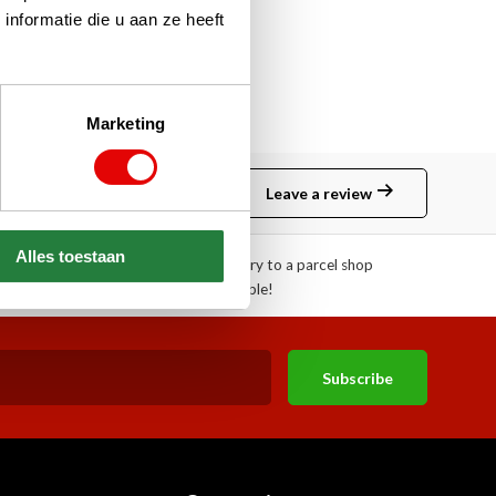
nformatie die u aan ze heeft
Marketing
Leave a review
Alles toestaan
!
Pick-up or delivery to a parcel shop
available!
Subscribe