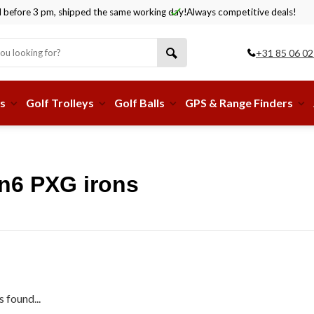
before 3 pm, shipped the same working day!
Always competitive deals!
+31 85 06 02
s
Golf Trolleys
Golf Balls
GPS & Range Finders
n6 PXG irons
 found...