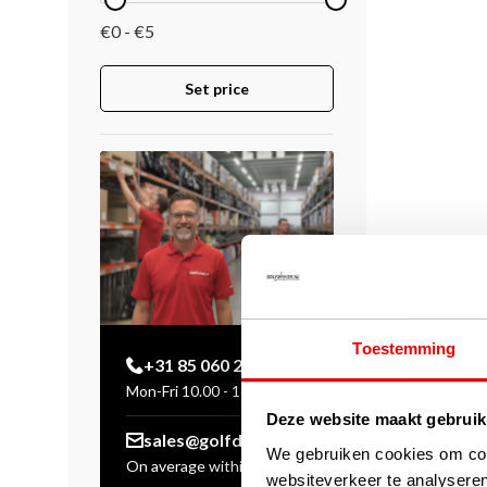
€0 - €5
Set price
Toestemming
+31 85 060 20 99
Mon-Fri 10.00 - 16.00 hrs
Deze website maakt gebruik
sales@golfdriver.nl
We gebruiken cookies om cont
On average within a few
websiteverkeer te analyseren