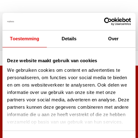
180,000+ Customers | 5,000+ Reviews | Trusted Shops,
TrustPilot, Google
Reviews: What our customers
say
Toestemming
Details
Over
 of premium brands!
Ordered before 3 pm, ship
Deze website maakt gebruik van cookies
We gebruiken cookies om content en advertenties te
personaliseren, om functies voor social media te bieden
+38,000 customers have already subscribed.
en om ons websiteverkeer te analyseren. Ook delen we
Sign up for the newsletter and never miss out on the best
informatie over uw gebruik van onze site met onze
golf deals!
partners voor social media, adverteren en analyse. Deze
partners kunnen deze gegevens combineren met andere
informatie die u aan ze heeft verstrekt of die ze hebben
verzameld op basis van uw gebruik van hun services.
Subscribe