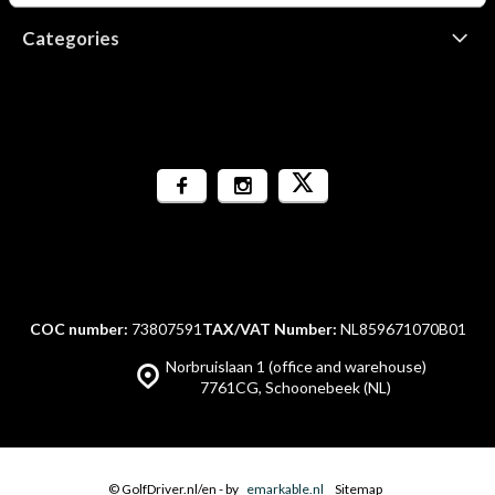
Categories
COC number:
73807591
TAX/VAT Number:
NL859671070B01
Norbruislaan 1 (office and warehouse)
7761CG, Schoonebeek (NL)
© GolfDriver.nl/en
- by
emarkable.nl
Sitemap