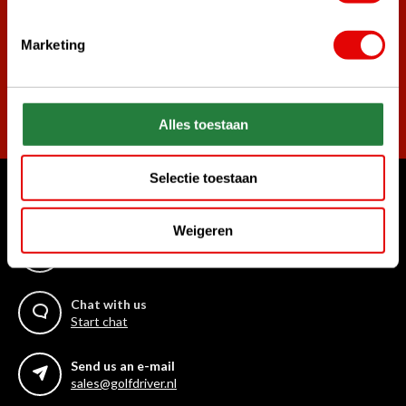
golf deals!
Marketing
Subscribe
Alles toestaan
Selectie toestaan
Can we help?
Weigeren
Call us for anything
+31 85 06 02 099
Chat with us
Start chat
Send us an e-mail
sales@golfdriver.nl