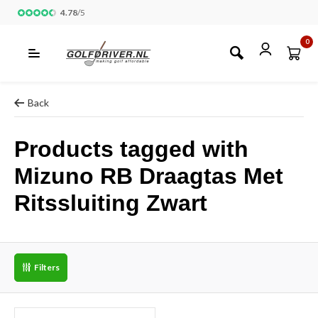
4.78
/
5
0
Back
Products tagged with
Mizuno RB Draagtas Met
Ritssluiting Zwart
Filters