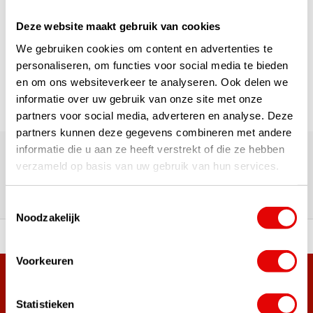
1
Deze website maakt gebruik van cookies
We gebruiken cookies om content en advertenties te
Page 1 of 1
personaliseren, om functies voor social media te bieden
en om ons websiteverkeer te analyseren. Ook delen we
informatie over uw gebruik van onze site met onze
partners voor social media, adverteren en analyse. Deze
partners kunnen deze gegevens combineren met andere
180,000+ Customers | 5,000+ Reviews | Trusted Shops,
informatie die u aan ze heeft verstrekt of die ze hebben
TrustPilot, Google
verzameld op basis van uw gebruik van hun services.
Reviews: What our customers
say
Toestemmingsselectie
Noodzakelijk
 of premium brands!
Ordered before 3 pm, ship
Voorkeuren
+38,000 customers have already subscribed.
Sign up for the newsletter and never miss out on the best
Statistieken