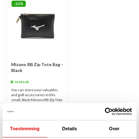
-21%
Mizuno RB Zip Tote Bag -
Black
In stock
You can store your valuables
and golf accessories in this
small, black Mizuno RB Zip Tote
Bag. The bag is easy to carry and
is velour lined. This sty...
read
more
€29,00
€22,95
Toestemming
Details
Over