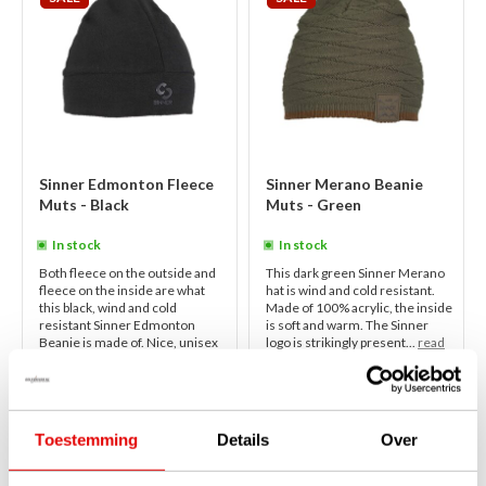
Sinner Edmonton Fleece
Sinner Merano Beanie
Muts - Black
Muts - Green
In stock
In stock
Both fleece on the outside and
This dark green Sinner Merano
fleece on the inside are what
hat is wind and cold resistant.
this black, wind and cold
Made of 100% acrylic, the inside
resistant Sinner Edmonton
is soft and warm. The Sinner
Beanie is made of. Nice, unisex
logo is strikingly present...
read
beani...
read more
more
€18,95
€24,95
€13,95
€17,50
Toestemming
Details
Over
1