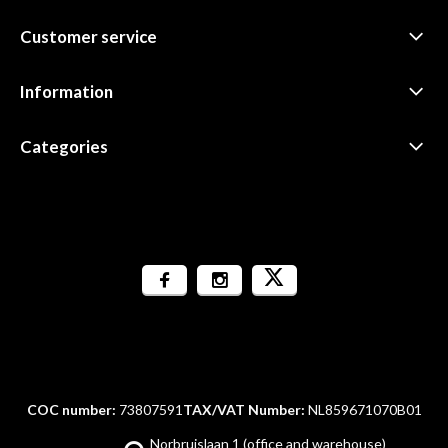
Customer service
Information
Categories
COC number:
73807591
TAX/VAT Number:
NL859671070B01
Norbruislaan 1 (office and warehouse)