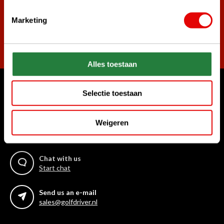
Marketing
Subscribe
Alles toestaan
Selectie toestaan
Can we help?
Customer service:
Weigeren
Call us for anything
+31 85 06 02 099
Chat with us
Start chat
Send us an e-mail
sales@golfdriver.nl