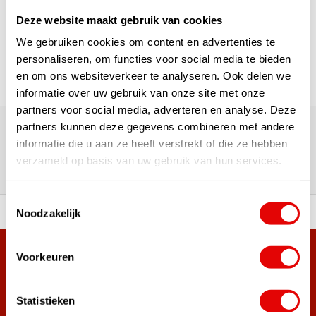
Deze website maakt gebruik van cookies
Page 1 of 1
We gebruiken cookies om content en advertenties te
personaliseren, om functies voor social media te bieden
en om ons websiteverkeer te analyseren. Ook delen we
informatie over uw gebruik van onze site met onze
partners voor social media, adverteren en analyse. Deze
180,000+ Customers | 5,000+ Reviews | Trusted Shops,
TrustPilot, Google
partners kunnen deze gegevens combineren met andere
Reviews: What our customers
informatie die u aan ze heeft verstrekt of die ze hebben
verzameld op basis van uw gebruik van hun services.
say
Toestemmingsselectie
Noodzakelijk
 of premium brands!
Ordered before 3 pm, ship
Voorkeuren
+38,000 customers have already subscribed.
Sign up for the newsletter and never miss out on the best
golf deals!
Statistieken