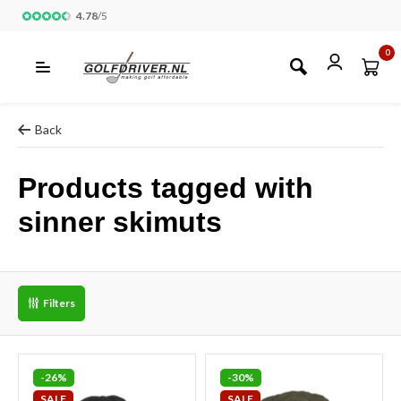
4.78
/
5
0
Back
Products tagged with
sinner skimuts
Filters
-26%
-30%
SALE
SALE