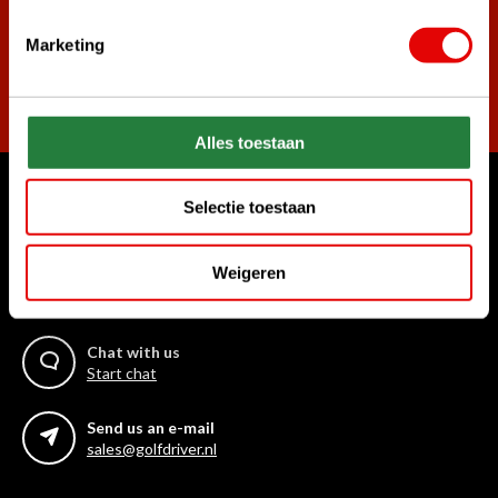
Marketing
Subscribe
Alles toestaan
Selectie toestaan
Can we help?
Customer service:
Weigeren
Call us for anything
+31 85 06 02 099
Chat with us
Start chat
Send us an e-mail
sales@golfdriver.nl