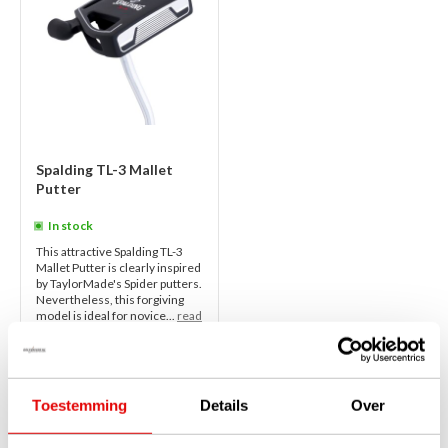
Spalding TL-3 Mallet
Putter
In stock
This attractive Spalding TL-3
Mallet Putter is clearly inspired
by TaylorMade's Spider putters.
Nevertheless, this forgiving
model is ideal for novice...
read
more
€89,00
€67,50
Toestemming
Details
Over
1