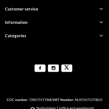
Customer service
Information
Categories
COC number:
73807591
TAX/VAT Number:
NL859671070B01
Norbruislaan 1 (office and warehouse)