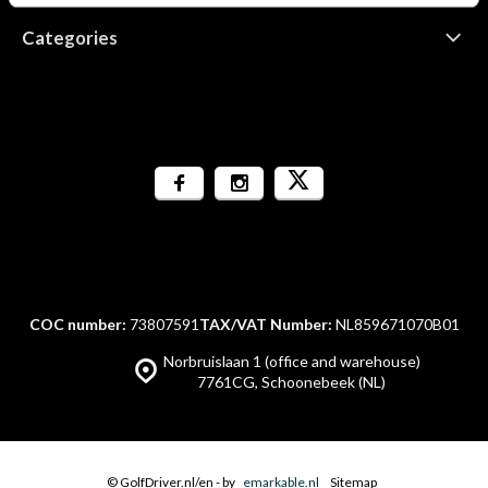
Categories
COC number:
73807591
TAX/VAT Number:
NL859671070B01
Norbruislaan 1 (office and warehouse)
7761CG, Schoonebeek (NL)
© GolfDriver.nl/en
- by
emarkable.nl
Sitemap