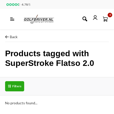
4.78
/
5
0
Back
Products tagged with
SuperStroke Flatso 2.0
Filters
No products found...