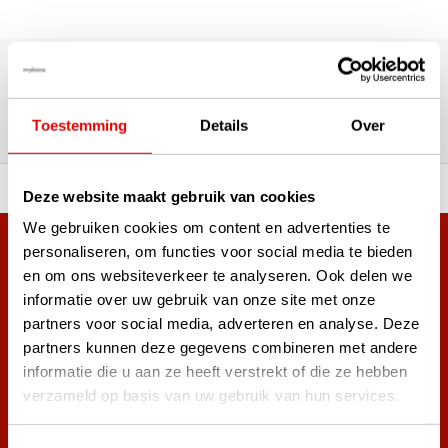
180,000+ Customers | 5,000+ Reviews | Trusted Shops,
TrustPilot, Google
Reviews: What our customers
say
Toestemming
Details
Over
 of premium brands!
Ordered before 3 pm, ship
Deze website maakt gebruik van cookies
We gebruiken cookies om content en advertenties te
personaliseren, om functies voor social media te bieden
+38,000 customers have already subscribed.
en om ons websiteverkeer te analyseren. Ook delen we
Sign up for the newsletter and never miss out on the best
informatie over uw gebruik van onze site met onze
golf deals!
partners voor social media, adverteren en analyse. Deze
partners kunnen deze gegevens combineren met andere
informatie die u aan ze heeft verstrekt of die ze hebben
verzameld op basis van uw gebruik van hun services.
Subscribe