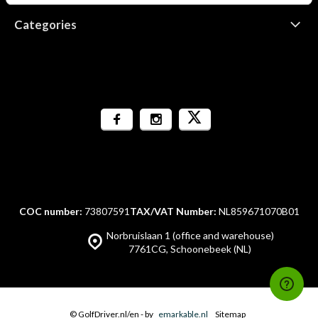
Categories
COC number:
73807591
TAX/VAT Number:
NL859671070B01
Norbruislaan 1 (office and warehouse)
7761CG, Schoonebeek (NL)
© GolfDriver.nl/en
- by
emarkable.nl
Sitemap