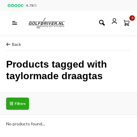
4.78
/
5
0
Back
Products tagged with
taylormade draagtas
Filters
No products found...