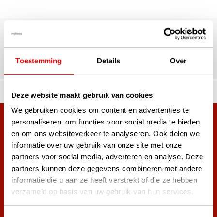
180,000+ Customers | 5,000+ Reviews | Trusted Shops,
TrustPilot, Google
Reviews: What our customers
say
Toestemming
Details
Over
 of premium brands!
Ordered before 3 pm, ship
Deze website maakt gebruik van cookies
We gebruiken cookies om content en advertenties te
personaliseren, om functies voor social media te bieden
+38,000 customers have already subscribed.
en om ons websiteverkeer te analyseren. Ook delen we
Sign up for the newsletter and never miss out on the best
informatie over uw gebruik van onze site met onze
golf deals!
partners voor social media, adverteren en analyse. Deze
partners kunnen deze gegevens combineren met andere
informatie die u aan ze heeft verstrekt of die ze hebben
verzameld op basis van uw gebruik van hun services.
Subscribe