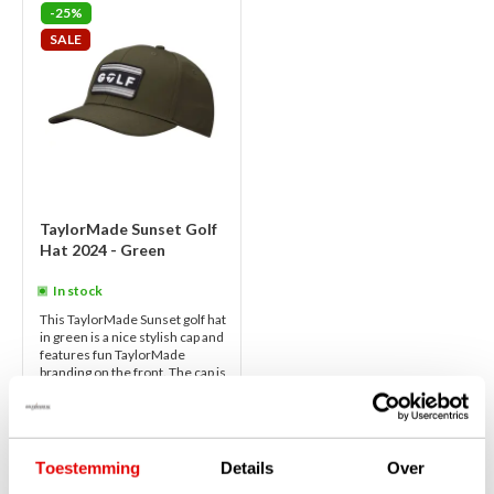
-25%
SALE
TaylorMade Sunset Golf
Hat 2024 - Green
In stock
This TaylorMade Sunset golf hat
in green is a nice stylish cap and
features fun TaylorMade
branding on the front. The cap is
adjustable via the snap a...
read
more
€30,00
€22,50
Toestemming
Details
Over