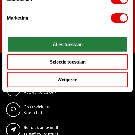
golf deals!
Marketing
Subscribe
Alles toestaan
Selectie toestaan
Can we help?
Customer service:
Weigeren
Call us for anything
+31 85 06 02 099
Chat with us
Start chat
Send us an e-mail
sales@golfdriver.nl