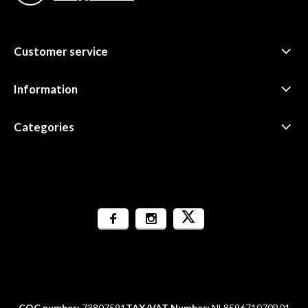
Customer service
Information
Categories
COC number:
73807591
TAX/VAT Number:
NL859671070B01