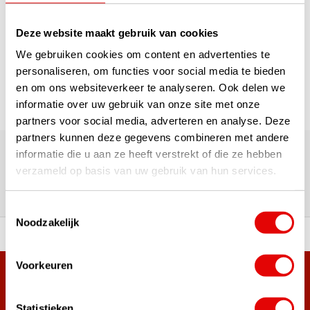
1
Deze website maakt gebruik van cookies
Page 1 of 1
We gebruiken cookies om content en advertenties te
personaliseren, om functies voor social media te bieden
en om ons websiteverkeer te analyseren. Ook delen we
informatie over uw gebruik van onze site met onze
partners voor social media, adverteren en analyse. Deze
180,000+ Customers | 5,000+ Reviews | Trusted Shops,
partners kunnen deze gegevens combineren met andere
TrustPilot, Google
informatie die u aan ze heeft verstrekt of die ze hebben
Reviews: What our customers
verzameld op basis van uw gebruik van hun services.
say
Toestemmingsselectie
Noodzakelijk
 of premium brands!
Ordered before 3 pm, ship
Voorkeuren
+38,000 customers have already subscribed.
Sign up for the newsletter and never miss out on the best
Statistieken