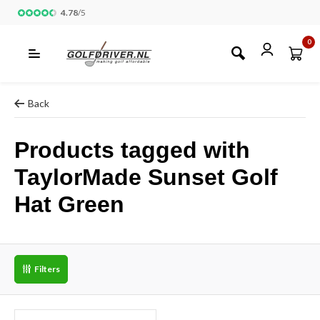
4.78
/
5
0
Back
Products tagged with
TaylorMade Sunset Golf
Hat Green
Filters