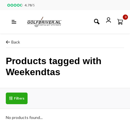
4.78
/
5
0
Back
Products tagged with
Weekendtas
Filters
No products found...