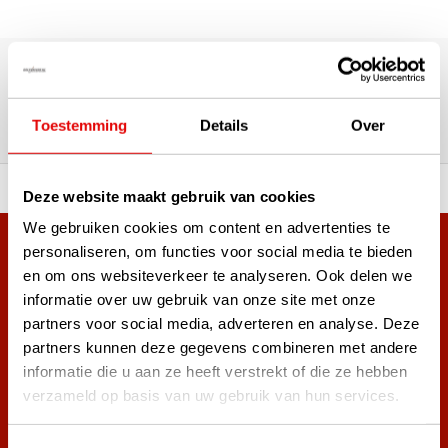
180,000+ Customers | 5,000+ Reviews | Trusted Shops,
TrustPilot, Google
Reviews: What our customers
say
Toestemming
Details
Over
 of premium brands!
Ordered before 3 pm, ship
Deze website maakt gebruik van cookies
We gebruiken cookies om content en advertenties te
personaliseren, om functies voor social media te bieden
+38,000 customers have already subscribed.
en om ons websiteverkeer te analyseren. Ook delen we
Sign up for the newsletter and never miss out on the best
informatie over uw gebruik van onze site met onze
golf deals!
partners voor social media, adverteren en analyse. Deze
partners kunnen deze gegevens combineren met andere
informatie die u aan ze heeft verstrekt of die ze hebben
verzameld op basis van uw gebruik van hun services.
Subscribe