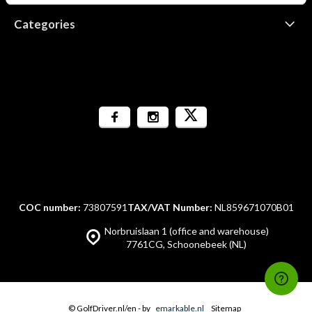
Categories
COC number:
73807591
TAX/VAT Number:
NL859671070B01
Norbruislaan 1 (office and warehouse)
7761CG, Schoonebeek (NL)
© GolfDriver.nl/en
- by
emarkable.nl
Sitemap