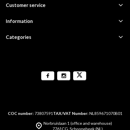
Customer service
Information
Categories
COC number:
73807591
TAX/VAT Number:
NL859671070B01
Norbruislaan 1 (office and warehouse)
7761CG, Schoonebeek (NL)