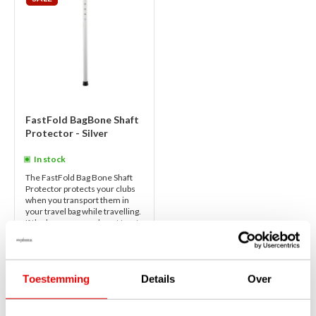
FastFold BagBone Shaft
Protector - Silver
In stock
The FastFold Bag Bone Shaft
Protector protects your clubs
when you transport them in
your travel bag while travelling.
If the luggage men do not treat...
read more
€35,00
€24,95
Toestemming
Details
Over
1