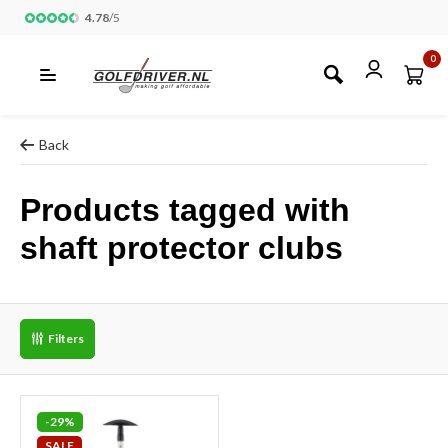
4.78
/
5
0
Back
Products tagged with
shaft protector clubs
Filters
-29%
SALE