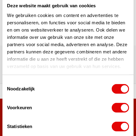
Deze website maakt gebruik van cookies
Page 1 of 1
We gebruiken cookies om content en advertenties te
personaliseren, om functies voor social media te bieden
en om ons websiteverkeer te analyseren. Ook delen we
informatie over uw gebruik van onze site met onze
partners voor social media, adverteren en analyse. Deze
180,000+ Customers | 5,000+ Reviews | Trusted Shops,
partners kunnen deze gegevens combineren met andere
TrustPilot, Google
informatie die u aan ze heeft verstrekt of die ze hebben
Reviews: What our customers
verzameld op basis van uw gebruik van hun services.
say
Toestemmingsselectie
Noodzakelijk
 of premium brands!
Ordered before 3 pm, ship
Voorkeuren
+38,000 customers have already subscribed.
Sign up for the newsletter and never miss out on the best
golf deals!
Statistieken