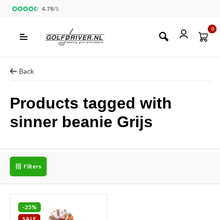
4.78
/
5
0
Back
Products tagged with
sinner beanie Grijs
Filters
-25%
SALE