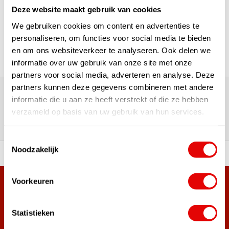
Deze website maakt gebruik van cookies
Page 1 of 1
We gebruiken cookies om content en advertenties te
personaliseren, om functies voor social media te bieden
en om ons websiteverkeer te analyseren. Ook delen we
informatie over uw gebruik van onze site met onze
partners voor social media, adverteren en analyse. Deze
180,000+ Customers | 5,000+ Reviews | Trusted Shops,
partners kunnen deze gegevens combineren met andere
TrustPilot, Google
informatie die u aan ze heeft verstrekt of die ze hebben
Reviews: What our customers
verzameld op basis van uw gebruik van hun services.
say
Toestemmingsselectie
Noodzakelijk
 of premium brands!
Ordered before 3 pm, ship
Voorkeuren
+38,000 customers have already subscribed.
Sign up for the newsletter and never miss out on the best
golf deals!
Statistieken