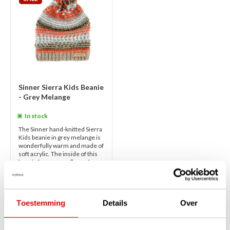
Sinner Sierra Kids Beanie
- Grey Melange
In stock
The Sinner hand-knitted Sierra
Kids beanie in grey melange is
wonderfully warm and made of
soft acrylic. The inside of this
beanie has a warm fleece l...
read more
€29,99
€22,50
Toestemming
Details
Over
1