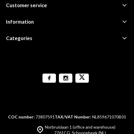
Customer service
Information
Categories
COC number:
73807591
TAX/VAT Number:
NL859671070B01
Norbruislaan 1 (office and warehouse)
7761CG, Schoonebeek (NL)