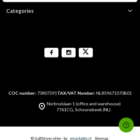
Categories
COC number:
73807591
TAX/VAT Number:
NL859671070B01
Norbruislaan 1 (office and warehouse)
7761CG, Schoonebeek (NL)
© GolfDriver.nl/en
- by
emarkable.nl
Sitemap