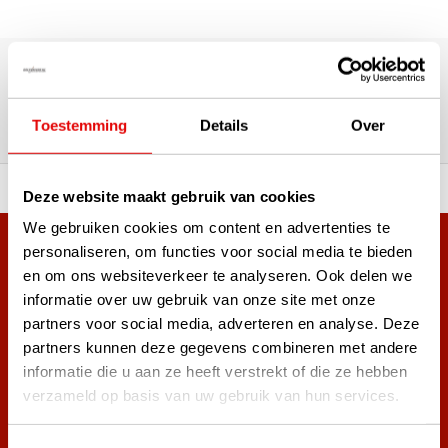
180,000+ Customers | 5,000+ Reviews | Trusted Shops,
TrustPilot, Google
Reviews: What our customers
say
Toestemming
Details
Over
 of premium brands!
Ordered before 3 pm, ship
Deze website maakt gebruik van cookies
We gebruiken cookies om content en advertenties te
personaliseren, om functies voor social media te bieden
+38,000 customers have already subscribed.
en om ons websiteverkeer te analyseren. Ook delen we
Sign up for the newsletter and never miss out on the best
informatie over uw gebruik van onze site met onze
golf deals!
partners voor social media, adverteren en analyse. Deze
partners kunnen deze gegevens combineren met andere
informatie die u aan ze heeft verstrekt of die ze hebben
verzameld op basis van uw gebruik van hun services.
Subscribe