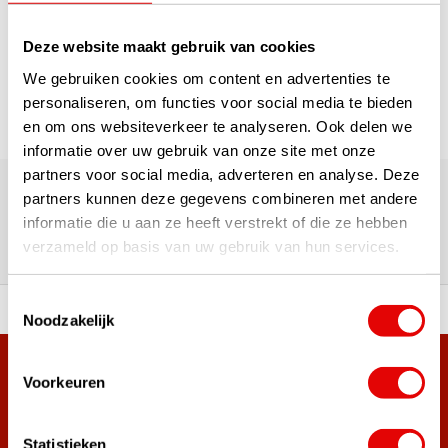
1
Deze website maakt gebruik van cookies
Pagina 1 van 1
We gebruiken cookies om content en advertenties te
personaliseren, om functies voor social media te bieden
en om ons websiteverkeer te analyseren. Ook delen we
informatie over uw gebruik van onze site met onze
180.000+ Klanten | 5.000+ Reviews | Trusted Shops, TrustPilot,
partners voor social media, adverteren en analyse. Deze
Google
partners kunnen deze gegevens combineren met andere
Reviews: Onze klanten aan het
informatie die u aan ze heeft verstrekt of die ze hebben
woord
verzameld op basis van uw gebruik van hun services.
Toestemmingsselectie
ortiment A-merken!
Vóór 15:00 besteld, zel
Noodzakelijk
Meer dan 38.000 klanten hebben zich al
Voorkeuren
aangemeld.
Word ook lid van de nieuwsbrief en mis nooit meer de beste
Statistieken