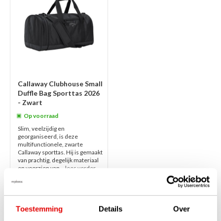
Callaway Clubhouse Small
Duffle Bag Sporttas 2026
- Zwart
Op voorraad
Slim, veelzijdig en
georganiseerd, is deze
multifunctionele, zwarte
Callaway sporttas. Hij is gemaakt
van prachtig, degelijk materiaal
en voorzien van...
lees verder
€75,00
€59,00
Toestemming
Details
Over