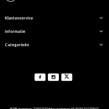
Klantenservice
Informatie
Categorieën
KVK nummer:
73807591
btw-nummer:
NL859671070B01