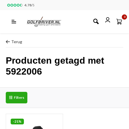
4.78
/
5
0
Terug
Producten getagd met
5922006
Filters
-21%