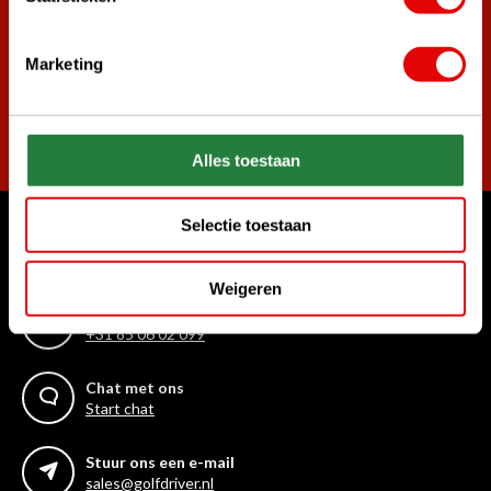
golf aanbiedingen!
Marketing
Abonneer
Alles toestaan
Selectie toestaan
Waar kunnen we u mee helpen?
Klantenservice:
Weigeren
Bel ons gerust
+31 85 06 02 099
Chat met ons
Start chat
Stuur ons een e-mail
sales@golfdriver.nl