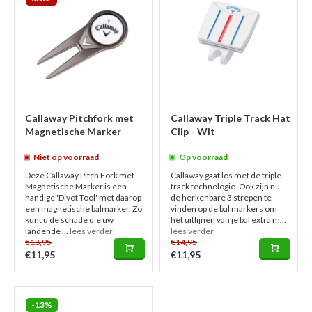
Callaway Pitchfork met
Callaway Triple Track Hat
Magnetische Marker
Clip - Wit
Niet op voorraad
Op voorraad
Deze Callaway Pitch Fork met
Callaway gaat los met de triple
Magnetische Marker is een
track technologie. Ook zijn nu
handige 'Divot Tool' met daarop
de herkenbare 3 strepen te
een magnetische balmarker. Zo
vinden op de bal markers om
kunt u de schade die uw
het uitlijnen van je bal extra m...
landende ...
lees verder
lees verder
€18,95
€14,95
€11,95
€11,95
-13%