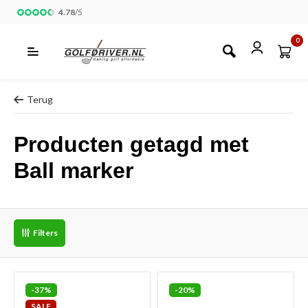
4.78
/
5
0
Terug
Producten getagd met
Ball marker
Filters
-37%
-20%
SALE