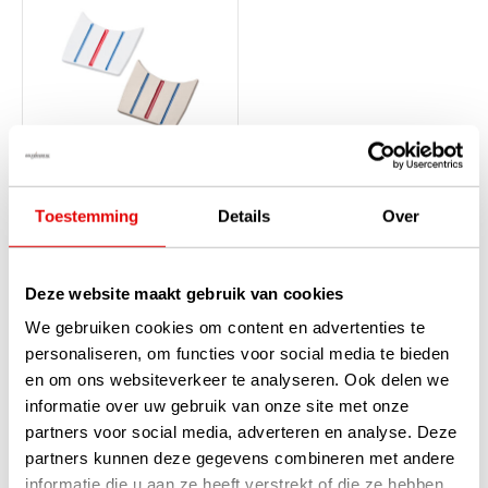
Callaway Triple Track Ball
Toestemming
Details
Over
Markers 2-stuks - Zilver
Wit
Op voorraad
Deze website maakt gebruik van cookies
Callaway gaat los met de triple
track technologie. Ook zijn nu
We gebruiken cookies om content en advertenties te
de herkenbare 3 strepen te
personaliseren, om functies voor social media te bieden
vinden op de bal markers om
het uitlijnen van je bal extra m...
en om ons websiteverkeer te analyseren. Ook delen we
lees verder
informatie over uw gebruik van onze site met onze
€14,95
€12,95
partners voor social media, adverteren en analyse. Deze
partners kunnen deze gegevens combineren met andere
informatie die u aan ze heeft verstrekt of die ze hebben