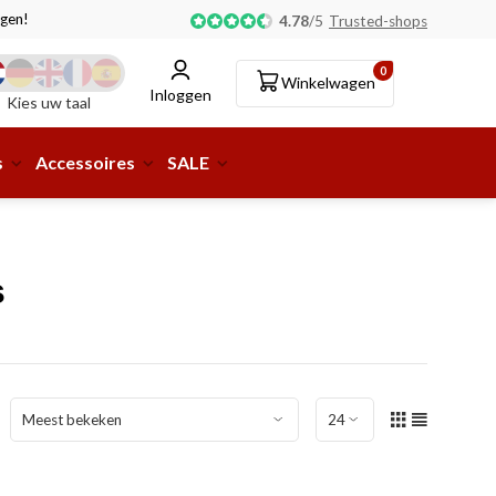
gen!
Afhalen of aflevering bij pakketshop mogelijk!
4.78
/
5
Trusted-shops
0
Winkelwagen
Inloggen
Kies uw taal
s
Accessoires
SALE
s