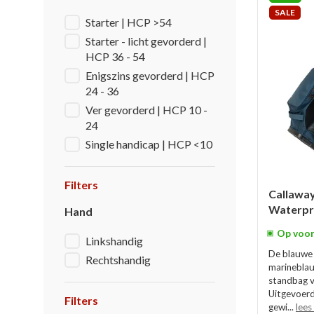
SALE
Starter | HCP >54
Starter - licht gevorderd |
HCP 36 - 54
Enigszins gevorderd | HCP
24 - 36
Ver gevorderd | HCP 10 -
24
Single handicap | HCP <10
Filters
Callawa
Waterpr
Hand
Op voor
Linkshandig
De blauwe 
Rechtshandig
marineblau
standbag v
Uitgevoerd
Filters
gewi...
lees