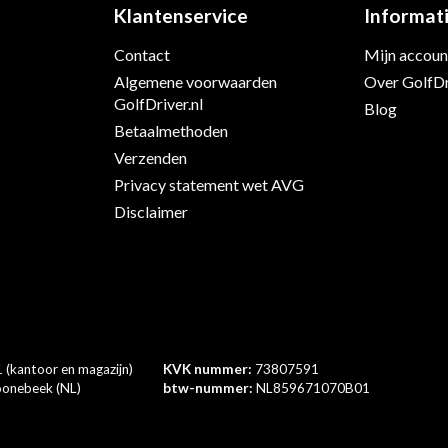
Klantenservice
Informat
Contact
Mijn accoun
Algemene voorwaarden
Over GolfDr
s
GolfDriver.nl
Blog
Betaalmethoden
Verzenden
Privacy statement wet AVG
Disclaimer
 (kantoor en magazijn)
KVK nummer:
73807591
onebeek (NL)
btw-nummer:
NL859671070B01