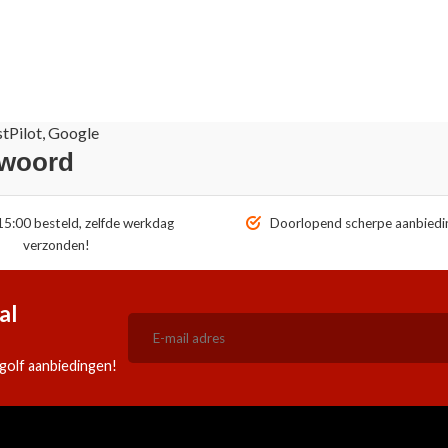
stPilot, Google
 woord
5:00 besteld, zelfde werkdag
Doorlopend scherpe aanbiedi
verzonden!
al
golf aanbiedingen!