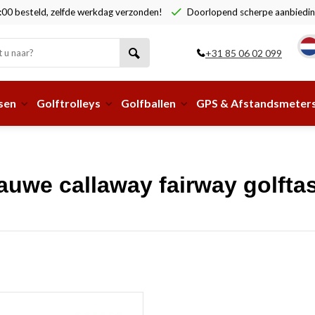
00 besteld, zelfde werkdag verzonden!
Doorlopend scherpe aanbiedin
+31 85 06 02 099
sen
Golftrolleys
Golfballen
GPS & Afstandsmeter
auwe callaway fairway golfta