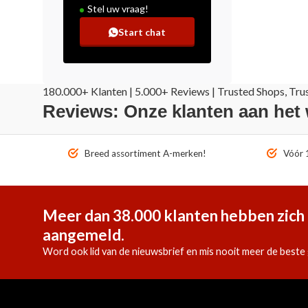
Stel uw vraag!
Start chat
180.000+ Klanten | 5.000+ Reviews | Trusted Shops, Tru
Reviews: Onze klanten aan het
Breed assortiment A-merken!
Vóór 1
Meer dan 38.000 klanten hebben zich 
aangemeld.
Word ook lid van de nieuwsbrief en mis nooit meer de beste 