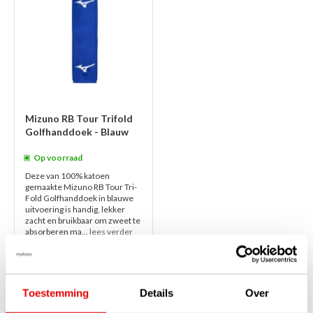
Mizuno RB Tour Trifold
Golfhanddoek - Blauw
Op voorraad
Deze van 100% katoen
gemaakte Mizuno RB Tour Tri-
Fold Golfhanddoek in blauwe
uitvoering is handig, lekker
zacht en bruikbaar om zweet te
absorberen ma...
lees verder
€29,00
€21,95
Toestemming
Details
Over
1