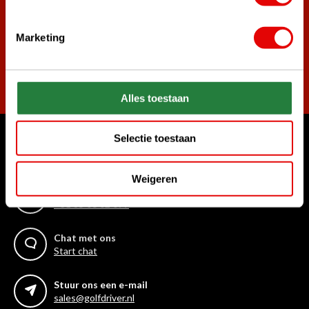
Marketing
Abonneer
Alles toestaan
Selectie toestaan
Waar kunnen we u mee helpen?
Klantenservice:
Weigeren
Bel ons gerust
+31 85 06 02 099
Chat met ons
Start chat
Stuur ons een e-mail
sales@golfdriver.nl