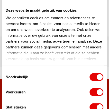
Pagina 1 van 1
Deze website maakt gebruik van cookies
We gebruiken cookies om content en advertenties te
personaliseren, om functies voor social media te bieden
en om ons websiteverkeer te analyseren. Ook delen we
informatie over uw gebruik van onze site met onze
180.000+ Klanten | 5.000+ Reviews | Trusted Shops, TrustPilot,
partners voor social media, adverteren en analyse. Deze
Google
partners kunnen deze gegevens combineren met andere
Reviews: Onze klanten aan het
informatie die u aan ze heeft verstrekt of die ze hebben
woord
verzameld op basis van uw gebruik van hun services.
Toestemmingsselectie
ortiment A-merken!
Vóór 15:00 besteld, zel
Noodzakelijk
Meer dan 38.000 klanten hebben zich al
Voorkeuren
aangemeld.
Word ook lid van de nieuwsbrief en mis nooit meer de beste
Statistieken
golf aanbiedingen!