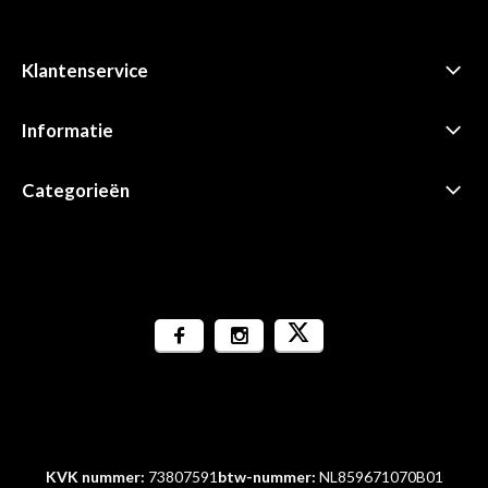
Klantenservice
Informatie
Categorieën
KVK nummer:
73807591
btw-nummer:
NL859671070B01