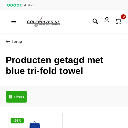
4.78
/
5
0
Terug
Producten getagd met
blue tri-fold towel
Filters
-24%