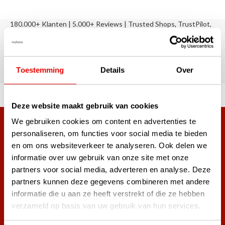
180.000+ Klanten | 5.000+ Reviews | Trusted Shops, TrustPilot,
Google
Reviews: Onze klanten aan het
woord
Toestemming
Details
Over
ortiment A-merken!
Vóór 15:00 besteld, zel
Deze website maakt gebruik van cookies
We gebruiken cookies om content en advertenties te
Meer dan 38.000 klanten hebben zich al
personaliseren, om functies voor social media te bieden
aangemeld.
en om ons websiteverkeer te analyseren. Ook delen we
Word ook lid van de nieuwsbrief en mis nooit meer de beste
informatie over uw gebruik van onze site met onze
golf aanbiedingen!
partners voor social media, adverteren en analyse. Deze
partners kunnen deze gegevens combineren met andere
informatie die u aan ze heeft verstrekt of die ze hebben
verzameld op basis van uw gebruik van hun services.
Abonneer