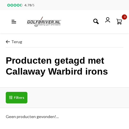
4.78
/
5
0
Terug
Producten getagd met
Callaway Warbird irons
Filters
Geen producten gevonden!...