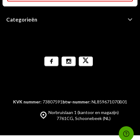
Informatie
Categorieën
KVK nummer:
73807591
btw-nummer:
NL859671070B01
Norbruislaan 1 (kantoor en magazijn)
7761CG, Schoonebeek (NL)