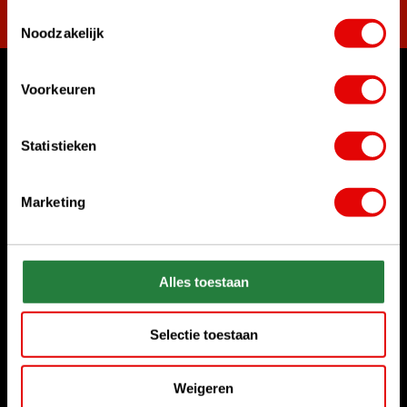
Toestemmingsselectie
Noodzakelijk
Voorkeuren
Waar kunnen we u mee helpen?
Klantenservice:
Statistieken
Bel ons gerust
+31 85 06 02 099
Marketing
Chat met ons
Start chat
Stuur ons een e-mail
Alles toestaan
sales@golfdriver.nl
Selectie toestaan
Klantenservice
Weigeren